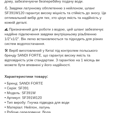
дому, забезпечуючи безперебійну подачу води.
💪 Завдяки латунному обплетенню з нейлоном, шланг
SF391W120 гарантує високу міцність та стійкість до зносу. Це
оптимальний вибір для тих, хто цінує якість та надійність у
кожній деталі.
🌊 Призначений для роботи з водою, цей шланг забезпечує
надійне підключення завдяки внутрішньому різьбленню
1/2"x1/2". Він легко встановлюється та підходить для різних
систем водопостачання.
🛠️ Виріб виготовлений у Китаї під контролем польського
бренду SANDI FORTE, що гарантує високу якість та
відповідність усім стандартам. З гарантією на 1 місяць ви
можете бути впевнені у його надійності.
Характеристики товару:
• Бренд: SANDI FORTE
• Серія: SF391
• Модель: SF391W
• Артикул: SF391W120
• Тип виробу: Гнучка підводка для води
• Матеріал: Нейлон, латунь
• Робоче середовище: Вода