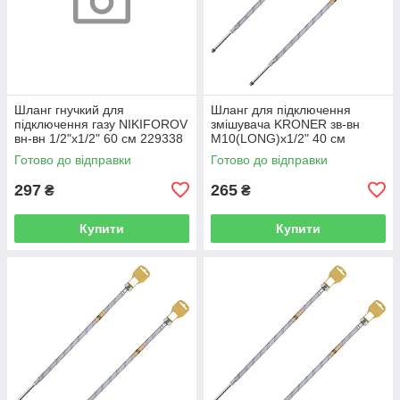
Шланг гнучкий для
Шланг для підключення
підключення газу NIKIFOROV
змішувача KRONER зв-вн
вн-вн 1/2"x1/2" 60 см 229338
M10(LONG)x1/2" 40 см
CV026945
297361 CV036710
Готово до відправки
Готово до відправки
297
265
₴
₴
Купити
Купити