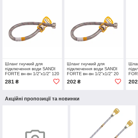
Шланг гнучкий для
Шланг гнучкий для
Шлан
підключення води SANDI
підключення води SANDI
підк
FORTE вн-вн 1/2"x1/2" 120
FORTE вн-вн 1/2"x1/2" 20
FORT
см 79577 SF381W120
см 79563 SF381W20
см 
281
202
202
₴
₴
Акційні пропозиції та новинки