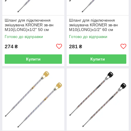
Шланг для підключення
Шланг для підключення
змішувача KRONER зв-вн
змішувача KRONER зв-вн
M10(LONG)x1/2" 50 см
M10(LONG)x1/2" 60 см
297362 CV036711
297363 CV036712
Готово до відправки
Готово до відправки
274
281
₴
₴
Купити
Купити