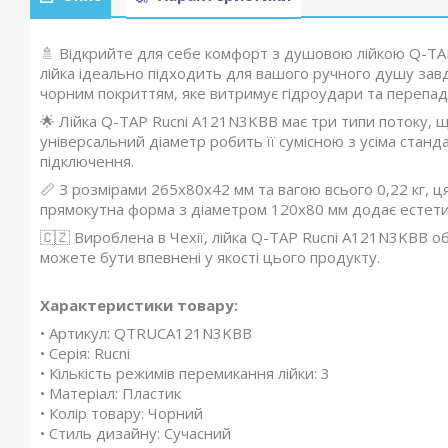
🚿 Відкрийте для себе комфорт з душовою лійкою Q-TA
лійка ідеально підходить для вашого ручного душу зав
чорним покриттям, яке витримує гідроудари та перепад
🌟 Лійка Q-TAP Rucni A121N3KBB має три типи потоку, щ
універсальний діаметр робить її сумісною з усіма стан
підключення.
📏 З розмірами 265х80х42 мм та вагою всього 0,22 кг, ця
прямокутна форма з діаметром 120х80 мм додає естетичн
🇨🇿 Вироблена в Чехії, лійка Q-TAP Rucni A121N3KBB обіц
можете бути впевнені у якості цього продукту.
Характеристики товару:
• Артикул: QTRUCA121N3KBB
• Серія: Rucni
• Кількість режимів перемикання лійки: 3
• Матеріал: Пластик
• Колір товару: Чорний
• Стиль дизайну: Сучасний