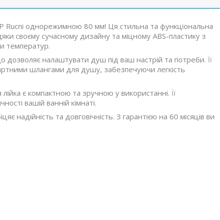
P Rucni однорежимною 80 мм! Ця стильна та функціональна
дяки своєму сучасному дизайну та міцному ABS-пластику з
и температур.
о дозволяє налаштувати душ під ваш настрій та потреби. Її
дартними шлангами для душу, забезпечуючи легкість
 лійка є компактною та зручною у використанні. Її
ості вашій ванній кімнаті.
яє надійність та довговічність. З гарантією на 60 місяців ви