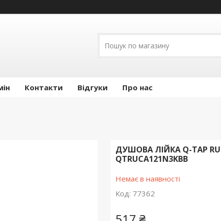
мін
Контакти
Відгуки
Про нас
ДУШОВА ЛІЙКА Q-TAP R
QTRUCA121N3KBB
Немає в наявності
Код:
77362
517 ₴