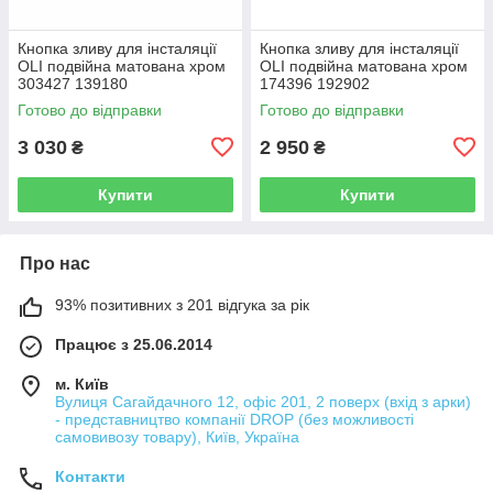
Кнопка зливу для інсталяції
Кнопка зливу для інсталяції
OLI подвійна матована хром
OLI подвійна матована хром
303427 139180
174396 192902
Готово до відправки
Готово до відправки
3 030
2 950
₴
₴
Купити
Купити
Про нас
93% позитивних з 201 відгука за рік
Працює з 25.06.2014
м. Київ
Вулиця Сагайдачного 12, офіс 201, 2 поверх (вхід з арки)
- представництво компанії DROP (без можливості
самовивозу товару), Київ, Україна
Контакти