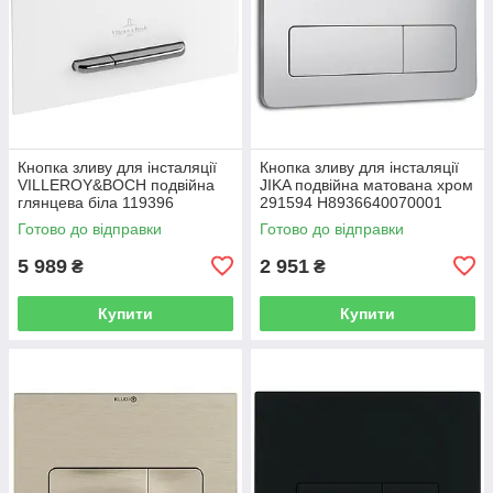
Кнопка зливу для інсталяції
Кнопка зливу для інсталяції
VILLEROY&BOCH подвійна
JIKA подвійна матована хром
глянцева біла 119396
291594 H8936640070001
92216168
Готово до відправки
Готово до відправки
5 989
2 951
₴
₴
Купити
Купити