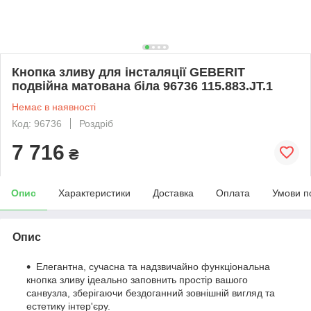
Кнопка зливу для інсталяції GEBERIT
подвійна матована біла 96736 115.883.JT.1
Немає в наявності
Код: 96736
Роздріб
7 716
₴
Опис
Характеристики
Доставка
Оплата
Умови п
Опис
Елегантна, сучасна та надзвичайно функціональна
кнопка зливу ідеально заповнить простір вашого
санвузла, зберігаючи бездоганний зовнішній вигляд та
естетику інтер'єру.