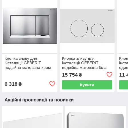
Кнопка зливу для
Кнопка зливу для
Кноп
інсталяції GEBERIT
інсталяції GEBERIT
інст
подвійна матована хром
подвійна матована біла
один
83165 115.883.JQ.1
251387 115.628.JT.1
1144
15 754
11 
₴
6 318
₴
Купити
Акційні пропозиції та новинки