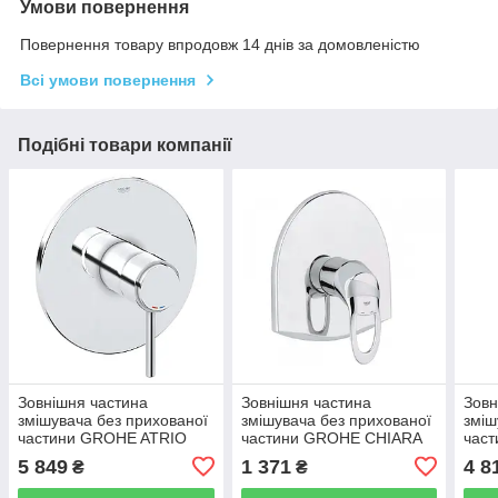
Умови повернення
Повернення товару впродовж 14 днів за домовленістю
Всі умови повернення
Подібні товари компанії
Зовнішня частина
Зовнішня частина
Зовн
змішувача без прихованої
змішувача без прихованої
зміш
частини GROHE ATRIO
частини GROHE CHIARA
час
19463001 хром латунь
19156000 хром латунь
1914
5 849
1 371
4 8
₴
₴
189мм 111597
182x182мм 111603
187