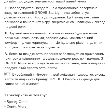
дизайні, що додає елегантності вашій ванній кімнаті.
✨ Насолоджуйтесь бездоганною хромованою поверхнею
завдяки технології GROHE StarLight, яка забезпечує
довговічність та стійкість до подряпин. Цей змішувач стане
прикрасою вашого інтер'єру, зберігаючи свій блискучий вигляд
на довгі роки.
🔄 Зручний автоматичний перемикач ванна/душ дозволяє
легко змінювати режими, забезпечуючи максимальний
комфорт під час користування. Це ідеальне рішення для тих,
хто цінує практичність та зручність.
🔧 Легке та швидке встановлення забезпечується прихованим
гвинтовим кріпленням та ущільнювачами розетки і важеля. З
GROHE Allure ви отримуєте не лише стильний, але й надійний
продукт, який просто встановити.
🇩🇪 Вироблений у Німеччині, цей змішувач підкреслює високу
якість та надійність бренду GROHE. Оберіть найкраще для
вашої ванної кімнати!
Характеристики товару:
• Бренд: Grohe
• Серія: Allure