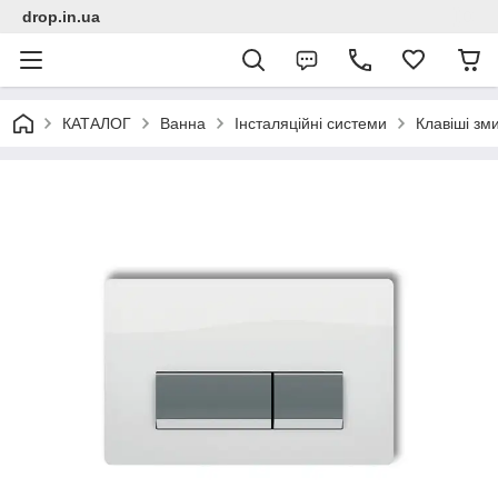
drop.in.ua
КАТАЛОГ
Ванна
Інсталяційні системи
Клавіші зм