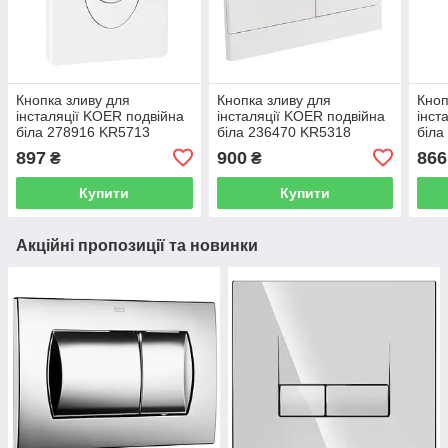
Кнопка зливу для
Кнопка зливу для
Кноп
інсталяції KOER подвійна
інсталяції KOER подвійна
інст
біла 278916 KR5713
біла 236470 KR5318
біла
897
900
866
₴
₴
Купити
Купити
Акційні пропозиції та новинки