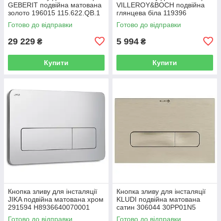
GEBERIT подвійна матована
VILLEROY&BOCH подвійна
золото 196015 115.622.QB.1
глянцева біла 119396
92216168
Готово до відправки
Готово до відправки
29 229
5 994
₴
₴
Купити
Купити
Кнопка зливу для інсталяції
Кнопка зливу для інсталяції
JIKA подвійна матована хром
KLUDI подвійна матована
291594 H8936640070001
сатин 306044 30PP01N5
Готово до відправки
Готово до відправки