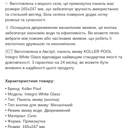
✨ Виготовлена з міцного скла, ця прямокутна панель має
розміри 165x247 мм, що забезпечує зручність використання
та стильний вигляд. Біла скляна поверхня додає нотку
розкоші та сучасності.
💧 Оснащена дворежимним механічним змивом, ця кнопка
забезпечує економію води та ефективність. Ви можете легко
вибрати між повним або частковим змивом, що робить її
екологічно дружньою та економічною.
🇦🇹 Виготовлена в Австрії, панель змиву KOLLER POOL
Integro White Glass відповідає найвищим стандартам якості та
довговічності. З гарантією на 24 місяці, ви можете бути
впевнені в надійності цього продукту.
Характеристики товару:
• Бренд: Koller Pool
• Модель: Integro White Glass
• Тип: Панель змиву (кнопка)
• Тип кнопки для змиву: Механічний
• Режим змиву води: Дворежимний
• Матеріал: Скло
• Форма: Прямокутна
• Розмір: 165x247 мм