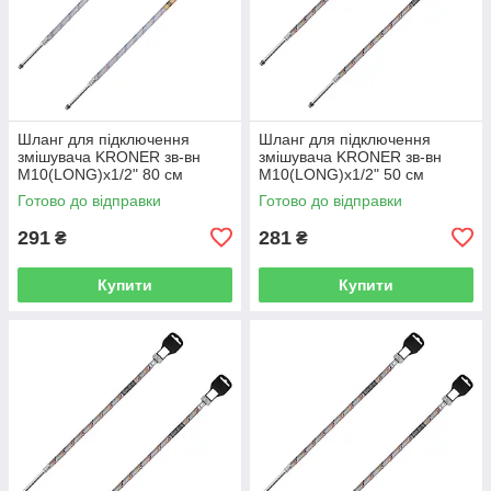
Шланг для підключення
Шланг для підключення
змішувача KRONER зв-вн
змішувача KRONER зв-вн
M10(LONG)x1/2" 80 см
M10(LONG)x1/2" 50 см
297364 CV036713
297365 CV036714
Готово до відправки
Готово до відправки
291
281
₴
₴
Купити
Купити