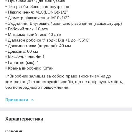
• Призначення: Для змішувачів
• Тип різьби: Зовнішня-внутрішня
• Підключення: M10(LONG)x1/2"
• Діаметр підключення: М10х1/2"
• З'єднання: Внутрішнє / зовнішнє різьблення (гайка/штуцер)
• Робочий тиск: 10 атм
• Максимальний тиск: 40 атм
• Діапазон робочої t° води: Від +1 до +95°С
• Довжина голки (штуцера): 40 мм
• Довжина: 60 см
• Кількість шлангів: 1
• Гарантія (міс): 1
• Країна виробник: Китай
📌Виробник залишає за собою право вносити зміни до
комплектації та конструкції виробів, що не погіршують якість,
без попереднього повідомлення.
Приховати
Характеристики
Основні