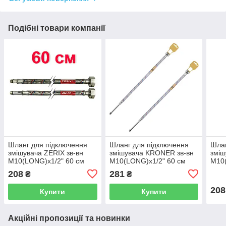
Подібні товари компанії
Шланг для підключення
Шланг для підключення
Шлан
змішувача ZERIX зв-вн
змішувача KRONER зв-вн
зміш
M10(LONG)x1/2" 60 см
M10(LONG)x1/2" 60 см
M10(
64595 ZX3030
297363 CV036712
816
208
281
₴
₴
208
Купити
Купити
Акційні пропозиції та новинки