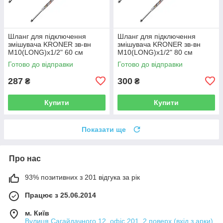
Шланг для підключення
Шланг для підключення
змішувача KRONER зв-вн
змішувача KRONER зв-вн
M10(LONG)x1/2" 60 см
M10(LONG)x1/2" 80 см
297366 CV036715
297367 CV036716
Готово до відправки
Готово до відправки
287
300
₴
₴
Купити
Купити
Показати ще
Про нас
93% позитивних з 201 відгука за рік
Працює з 25.06.2014
м. Київ
Вулиця Сагайдачного 12, офіс 201, 2 поверх (вхід з арки)