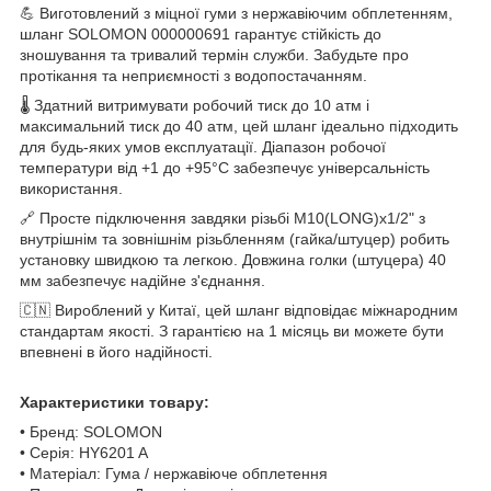
💪 Виготовлений з міцної гуми з нержавіючим обплетенням,
шланг SOLOMON 000000691 гарантує стійкість до
зношування та тривалий термін служби. Забудьте про
протікання та неприємності з водопостачанням.
🌡️ Здатний витримувати робочий тиск до 10 атм і
максимальний тиск до 40 атм, цей шланг ідеально підходить
для будь-яких умов експлуатації. Діапазон робочої
температури від +1 до +95°С забезпечує універсальність
використання.
🔗 Просте підключення завдяки різьбі M10(LONG)x1/2" з
внутрішнім та зовнішнім різьбленням (гайка/штуцер) робить
установку швидкою та легкою. Довжина голки (штуцера) 40
мм забезпечує надійне з'єднання.
🇨🇳 Вироблений у Китаї, цей шланг відповідає міжнародним
стандартам якості. З гарантією на 1 місяць ви можете бути
впевнені в його надійності.
Характеристики товару:
• Бренд: SOLOMON
• Серія: HY6201 A
• Матеріал: Гума / нержавіюче обплетення