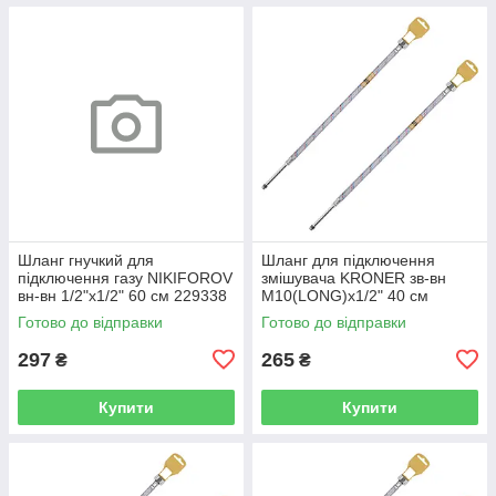
Шланг гнучкий для
Шланг для підключення
підключення газу NIKIFOROV
змішувача KRONER зв-вн
вн-вн 1/2"x1/2" 60 см 229338
M10(LONG)x1/2" 40 см
CV026945
297361 CV036710
Готово до відправки
Готово до відправки
297
265
₴
₴
Купити
Купити