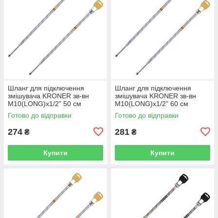
Шланг для підключення
Шланг для підключення
змішувача KRONER зв-вн
змішувача KRONER зв-вн
M10(LONG)x1/2" 50 см
M10(LONG)x1/2" 60 см
297362 CV036711
297363 CV036712
Готово до відправки
Готово до відправки
274
281
₴
₴
Купити
Купити