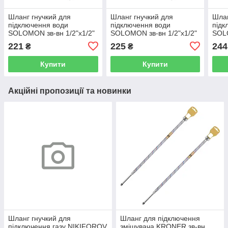
Шланг гнучкий для
Шланг гнучкий для
Шлан
підключення води
підключення води
підк
SOLOMON зв-вн 1/2"x1/2"
SOLOMON зв-вн 1/2"x1/2"
SOLO
60 см 110146 000000958
70 см 110147 000001031
120 
221
225
244
₴
₴
Купити
Купити
Акційні пропозиції та новинки
Шланг гнучкий для
Шланг для підключення
підключення газу NIKIFOROV
змішувача KRONER зв-вн