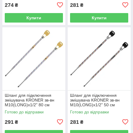
274
281
₴
₴
Купити
Купити
Шланг для підключення
Шланг для підключення
змішувача KRONER зв-вн
змішувача KRONER зв-вн
M10(LONG)x1/2" 80 см
M10(LONG)x1/2" 50 см
297364 CV036713
297365 CV036714
Готово до відправки
Готово до відправки
291
281
₴
₴