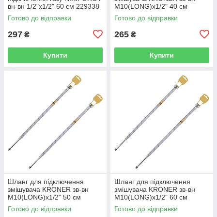
вн-вн 1/2"x1/2" 60 см 229338
M10(LONG)x1/2" 40 см
CV026945
297361 CV036710
Готово до відправки
Готово до відправки
297
265
₴
₴
Купити
Купити
Шланг для підключення
Шланг для підключення
змішувача KRONER зв-вн
змішувача KRONER зв-вн
M10(LONG)x1/2" 50 см
M10(LONG)x1/2" 60 см
297362 CV036711
297363 CV036712
Готово до відправки
Готово до відправки