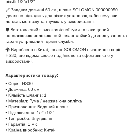
різьбі 1/2"x1/2".
🔗 Завдяки довжині 60 см, шланг SOLOMON 000000950
ідеально підходить для різних установок, забезпечуючи
легкість монтажу та гнучкість у використанні.
🛡️ Виготовлений з високоякісної гуми та захищений
нержавіючою опліткою, цей шланг стійкий до зношування та
гарантує тривалий термін служби.
🌍 Вироблено в Китаї, шланг SOLOMON є частиною серії
HS30, що відома своєю надійністю та ефективністю у
використанні.
Характеристики товару:
• Серія: HS30
• Довжина: 60 см
• Кількість шлангів: 1
• Матеріал: Гума / нержавіюча оплітка
• Призначення: Водяний шланг
• Підключення: 1/2"x1/2"
• Тип різьби: Внутрішня
• Гарантія: 1 міс
• Країна виробник: Китай