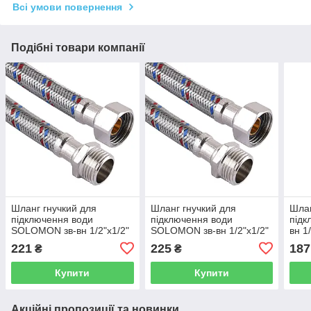
Всі умови повернення
Подібні товари компанії
Шланг гнучкий для
Шланг гнучкий для
Шлан
підключення води
підключення води
підк
SOLOMON зв-вн 1/2"x1/2"
SOLOMON зв-вн 1/2"x1/2"
вн 1
60 см 110146 000000958
70 см 110147 000001031
155
221
225
187
₴
₴
Купити
Купити
Акційні пропозиції та новинки