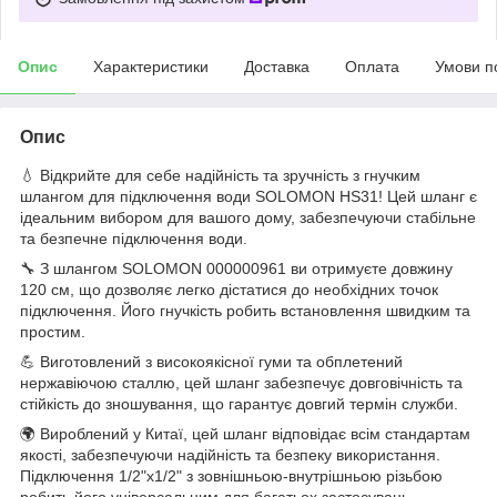
Опис
Характеристики
Доставка
Оплата
Умови п
Опис
💧 Відкрийте для себе надійність та зручність з гнучким
шлангом для підключення води SOLOMON HS31! Цей шланг є
ідеальним вибором для вашого дому, забезпечуючи стабільне
та безпечне підключення води.
🔧 З шлангом SOLOMON 000000961 ви отримуєте довжину
120 см, що дозволяє легко дістатися до необхідних точок
підключення. Його гнучкість робить встановлення швидким та
простим.
💪 Виготовлений з високоякісної гуми та обплетений
нержавіючою сталлю, цей шланг забезпечує довговічність та
стійкість до зношування, що гарантує довгий термін служби.
🌍 Вироблений у Китаї, цей шланг відповідає всім стандартам
якості, забезпечуючи надійність та безпеку використання.
Підключення 1/2"x1/2" з зовнішньою-внутрішньою різьбою
робить його універсальним для багатьох застосувань.