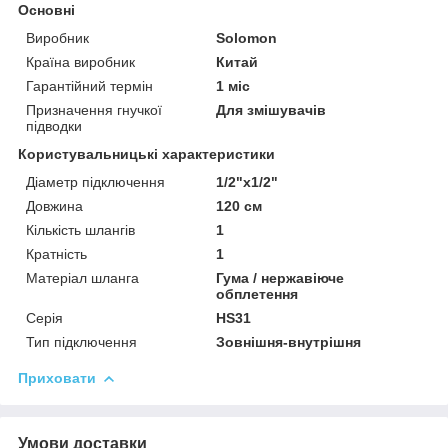
Основні
Виробник
Solomon
Країна виробник
Китай
Гарантійний термін
1 міс
Призначення гнучкої
Для змішувачів
підводки
Користувальницькі характеристики
Діаметр підключення
1/2"x1/2"
Довжина
120 см
Кількість шлангів
1
Кратність
1
Матеріал шланга
Гума / нержавіюче
обплетення
Серія
HS31
Тип підключення
Зовнішня-внутрішня
Приховати
Умови доставки