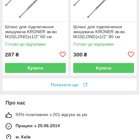
Шланг для підключення
Шланг для підключення
змішувача KRONER зв-вн
змішувача KRONER зв-вн
M10(LONG)x1/2" 60 см
M10(LONG)x1/2" 80 см
297366 CV036715
297367 CV036716
Готово до відправки
Готово до відправки
287
300
₴
₴
Купити
Купити
Показати ще
Про нас
93% позитивних з 201 відгука за рік
Працює з 25.06.2014
м. Київ