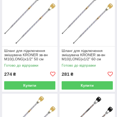
Шланг для підключення
Шланг для підключення
змішувача KRONER зв-вн
змішувача KRONER зв-вн
M10(LONG)x1/2" 50 см
M10(LONG)x1/2" 60 см
297362 CV036711
297363 CV036712
Готово до відправки
Готово до відправки
274
281
₴
₴
Купити
Купити