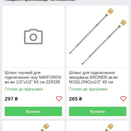
Шланг гнучкий для
Шланг для підключення
підключення газу NIKIFOROV
змішувача KRONER зв-вн
вн-вн 1/2"x1/2" 60 см 229338
M10(LONG)x1/2" 40 см
CV026945
297361 CV036710
Готово до відправки
Готово до відправки
297
265
₴
₴
Купити
Купити