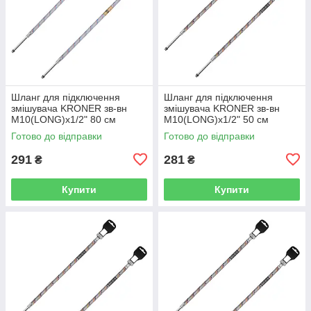
Шланг для підключення
Шланг для підключення
змішувача KRONER зв-вн
змішувача KRONER зв-вн
M10(LONG)x1/2" 80 см
M10(LONG)x1/2" 50 см
297364 CV036713
297365 CV036714
Готово до відправки
Готово до відправки
291
281
₴
₴
Купити
Купити