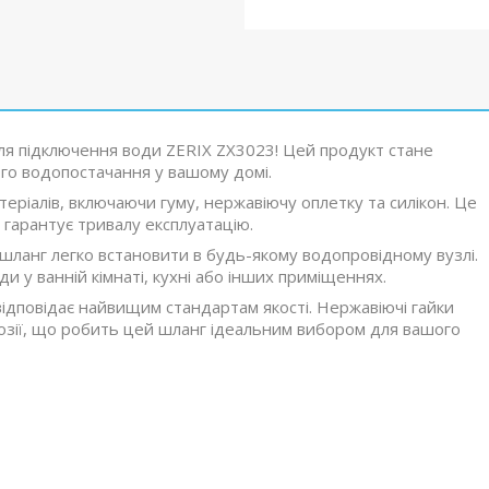
для підключення води ZERIX ZX3023! Цей продукт стане
го водопостачання у вашому домі.
еріалів, включаючи гуму, нержавіючу оплетку та силікон. Це
о гарантує тривалу експлуатацію.
шланг легко встановити в будь-якому водопровідному вузлі.
 у ванній кімнаті, кухні або інших приміщеннях.
 відповідає найвищим стандартам якості. Нержавіючі гайки
озії, що робить цей шланг ідеальним вибором для вашого