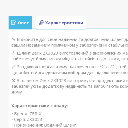
Опис
Характеристики
🔧 Відкрийте для себе надійний та довговічний шланг 
вашим незамінним помічником у забезпеченні стабільно
💧 Шланг Zerix ZX3023 виготовлений з високоякісних мат
забезпечує йому високу міцність і стійкість до зносу, щ
🔗 Завдяки універсальному підключенню 1/2"x1/2", цей 
Це робить його ідеальним вибором для підключення води
🛠️ З шлангом Zerix ZX3023 ви отримуєте продукт, який
забезпечують додаткову надійність та запобігають кор
дому.
Характеристики товару:
• Бренд: ZERIX
• Серія: ZX3023
• Призначення: Водяний шланг