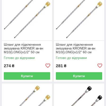
Шланг для підключення
Шланг для підключення
змішувача KRONER зв-вн
змішувача KRONER зв-вн
M10(LONG)x1/2" 50 см
M10(LONG)x1/2" 60 см
297362 CV036711
297363 CV036712
Готово до відправки
Готово до відправки
274
281
₴
₴
Купити
Купити