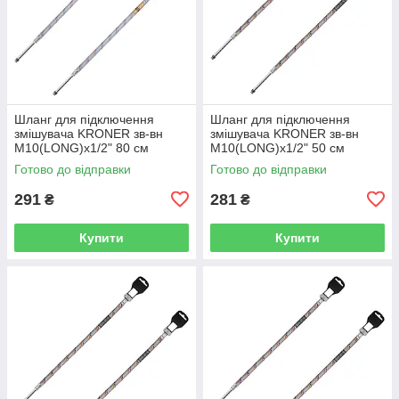
Шланг для підключення
Шланг для підключення
змішувача KRONER зв-вн
змішувача KRONER зв-вн
M10(LONG)x1/2" 80 см
M10(LONG)x1/2" 50 см
297364 CV036713
297365 CV036714
Готово до відправки
Готово до відправки
291
281
₴
₴
Купити
Купити