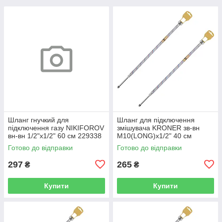
Шланг гнучкий для
Шланг для підключення
підключення газу NIKIFOROV
змішувача KRONER зв-вн
вн-вн 1/2"x1/2" 60 см 229338
M10(LONG)x1/2" 40 см
CV026945
297361 CV036710
Готово до відправки
Готово до відправки
297
265
₴
₴
Купити
Купити