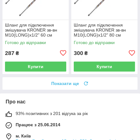
Шланг для підключення
Шланг для підключення
змішувача KRONER зв-вн
змішувача KRONER зв-вн
M10(LONG)x1/2" 60 см
M10(LONG)x1/2" 80 см
297366 CV036715
297367 CV036716
Готово до відправки
Готово до відправки
287
300
₴
₴
Купити
Купити
Показати ще
Про нас
93% позитивних з 201 відгука за рік
Працює з 25.06.2014
м. Київ