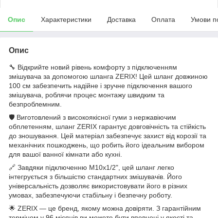
Опис
Характеристики
Доставка
Оплата
Умови п
Опис
🔧 Відкрийте новий рівень комфорту з підключенням
змішувача за допомогою шланга ZERIX! Цей шланг довжиною
100 см забезпечить надійне і зручне підключення вашого
змішувача, роблячи процес монтажу швидким та
безпроблемним.
🛡️ Виготовлений з високоякісної гуми з нержавіючим
обплетенням, шланг ZERIX гарантує довговічність та стійкість
до зношування. Цей матеріал забезпечує захист від корозії та
механічних пошкоджень, що робить його ідеальним вибором
для вашої ванної кімнати або кухні.
🔗 Завдяки підключенню M10x1/2", цей шланг легко
інтегрується з більшістю стандартних змішувачів. Його
універсальність дозволяє використовувати його в різних
умовах, забезпечуючи стабільну і безпечну роботу.
🌟 ZERIX — це бренд, якому можна довіряти. З гарантійним
терміном у 96 місяців ви можете бути впевнені у якості та