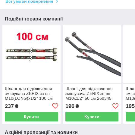
Всі умови повернення
Подібні товари компанії
Шланг для підключення
Шланг для підключення
Шлан
змішувача ZERIX зв-вн
змішувача ZERIX зв-вн
зміш
M10(LONG)x1/2" 100 см
M10x1/2" 60 см 269345
M10(
64682 ZX3032
ZX5158
637
237
196
195
₴
₴
Купити
Купити
Акційні пропозиції та новинки