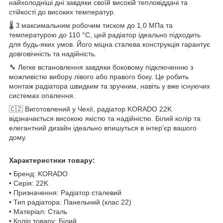
найхолодніші дні завдяки своїй високій тепловіддачі та
стійкості до високих температур.
🌡️ З максимальним робочим тиском до 1,0 МПа та
температурою до 110 °C, цей радіатор ідеально підходить
для будь-яких умов. Його міцна сталева конструкція гарантує
довговічність та надійність.
🔧 Легке встановлення завдяки боковому підключенню з
можливістю вибору лівого або правого боку. Це робить
монтаж радіатора швидким та зручним, навіть у вже існуючих
системах опалення.
🇨🇿 Виготовлений у Чехії, радіатор KORADO 22K
відзначається високою якістю та надійністю. Білий колір та
елегантний дизайн ідеально впишуться в інтер'єр вашого
дому.
Характеристики товару:
• Бренд: KORADO
• Серія: 22K
• Призначення: Радіатор сталевий
• Тип радіатора: Панельний (клас 22)
• Матеріал: Сталь
• Колір товару: Білий