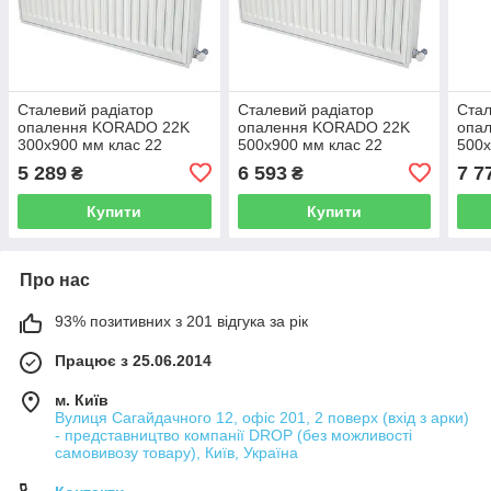
Сталевий радіатор
Сталевий радіатор
Стал
опалення KORADO 22K
опалення KORADO 22K
опа
300x900 мм клас 22
500x900 мм клас 22
500x
276370 KO1077
276340 KO1048
276
5 289
6 593
7 7
₴
₴
Купити
Купити
Про нас
93% позитивних з 201 відгука за рік
Працює з 25.06.2014
м. Київ
Вулиця Сагайдачного 12, офіс 201, 2 поверх (вхід з арки)
- представництво компанії DROP (без можливості
самовивозу товару), Київ, Україна