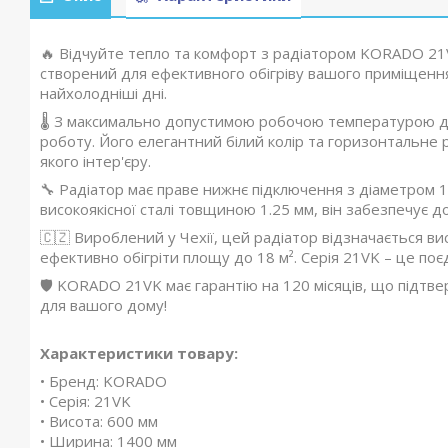
🔥 Відчуйте тепло та комфорт з радіатором KORADO 21
створений для ефективного обігріву вашого приміщенн
найхолодніші дні.
🌡️ З максимально допустимою робочою температурою д
роботу. Його елегантний білий колір та горизонтальне
якого інтер'єру.
🔧 Радіатор має праве нижнє підключення з діаметром 
високоякісної сталі товщиною 1.25 мм, він забезпечує дов
🇨🇿 Вироблений у Чехії, цей радіатор відзначається в
ефективно обігріти площу до 18 м². Серія 21VK – це по
🛡️ KORADO 21VK має гарантію на 120 місяців, що підтв
для вашого дому!
Характеристики товару:
• Бренд: KORADO
• Серія: 21VK
• Висота: 600 мм
• Ширина: 1400 мм