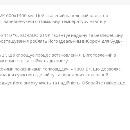
VK 600x1400 мм! Цей сталевий панельний радіатор
я, забезпечуючи оптимальну температуру навіть у
о 110 °C, KORADO 21VK гарантує надійну та безперебійну
 розташування роблять його ідеальним вибором для будь-
1/2", що спрощує процес встановлення. Виготовлений з
говічність та стійкість до зносу.
исокими показниками тепловіддачі – 1803 Вт, що дозволяє
єднання сучасного дизайну та передових технологій.
ерджує його високу якість та надійність. Обирайте найкраще