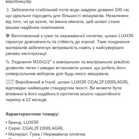
виробництву.
💧 Забезпечте стабільний потік води завдяки довжині 100 см,
що ідеально підходить для більшості змішувачів. Незалежно
від того, чи це кухня, чи ванна кімната, цей шланг стане
вашим надійним помічником.
🛠️ Виготовлений з гуми та нержавіючої оплетки, шланг LUXOR
гарантує довговічність та стійкість до корозії. Таке поєднання
матеріалів забезпечує витривалість навіть у найсуворіших
умовах експлуатації.
🔩 З'єднання M10x1/2" з зовнішньою та внутрішньою різьбою
дозволяє легко і швидко встановити шланг, що робить його
універсальним вибором для будь-якого змішувача.
🇮🇹 Вироблений в Італії, шланг LUXOR CGAL2F1000LAGRL
відповідає найвищим стандартам якості. Ви можете бути
впевнені в його надійності протягом всього гарантійного
терміну в 12 місяців.
Характеристики товару:
• Бренд: LUXOR
• Серія: CGAL2F1000LAGRL
• Матеріал: Гума / Нержавіюча оплетка