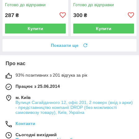
297366 CV036715
297367 CV036716
Готово до відправки
Готово до відправки
287
300
₴
₴
Купити
Купити
Показати ще
Про нас
93% позитивних з 201 відгука за рік
Працює з 25.06.2014
м. Київ
Вулиця Сагайдачного 12, офіс 201, 2 поверх (вхід з арки)
- представництво компанії DROP (без можливості
самовивозу товару), Київ, Україна
Контакти
Сьогодні вихідний