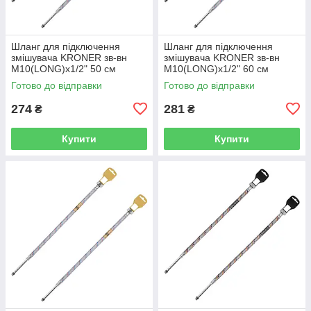
Шланг для підключення
Шланг для підключення
змішувача KRONER зв-вн
змішувача KRONER зв-вн
M10(LONG)x1/2" 50 см
M10(LONG)x1/2" 60 см
297362 CV036711
297363 CV036712
Готово до відправки
Готово до відправки
274
281
₴
₴
Купити
Купити