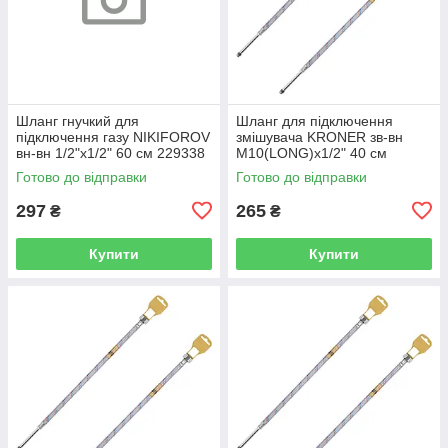
Шланг гнучкий для
Шланг для підключення
підключення газу NIKIFOROV
змішувача KRONER зв-вн
вн-вн 1/2"x1/2" 60 см 229338
M10(LONG)x1/2" 40 см
CV026945
297361 CV036710
Готово до відправки
Готово до відправки
297
265
₴
₴
Купити
Купити