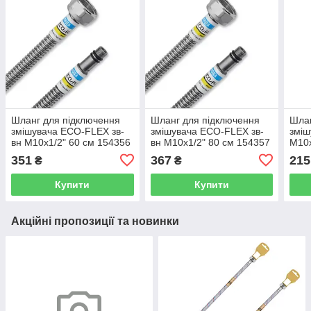
Шланг для підключення
Шланг для підключення
Шлан
змішувача ECO-FLEX зв-
змішувача ECO-FLEX зв-
зміш
вн M10x1/2" 60 см 154356
вн M10x1/2" 80 см 154357
M10x
WM1F6M060
WM1F6M080
ZX5
351
367
215
₴
₴
Купити
Купити
Акційні пропозиції та новинки