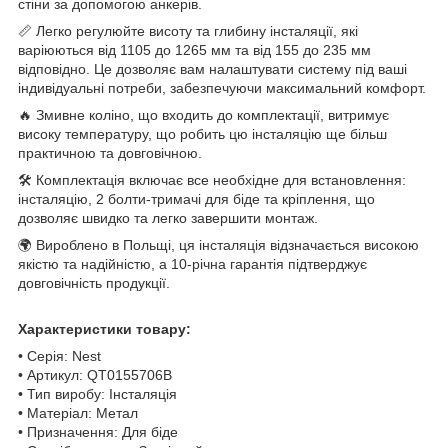
стіни за допомогою анкерів.
📏 Легко регулюйте висоту та глибину інсталяції, які
варіюються від 1105 до 1265 мм та від 155 до 235 мм
відповідно. Це дозволяє вам налаштувати систему під ваші
індивідуальні потреби, забезпечуючи максимальний комфорт.
🔥 Змивне коліно, що входить до комплектації, витримує
високу температуру, що робить цю інсталяцію ще більш
практичною та довговічною.
🛠️ Комплектація включає все необхідне для встановлення:
інсталяцію, 2 болти-тримачі для біде та кріплення, що
дозволяє швидко та легко завершити монтаж.
🌍 Вироблено в Польщі, ця інсталяція відзначається високою
якістю та надійністю, а 10-річна гарантія підтверджує
довговічність продукції.
Характеристики товару:
• Серія: Nest
• Артикул: QT0155706B
• Тип виробу: Інсталяція
• Матеріал: Метал
• Призначення: Для біде