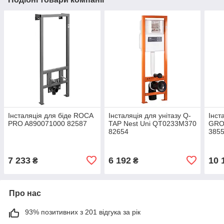
Інсталяція для біде ROCA
Інсталяція для унітазу Q-
Інст
PRO A890071000 82587
TAP Nest Uni QT0233M370
GRO
82654
385
7 233
6 192
10 
₴
₴
Про нас
93% позитивних з 201 відгука за рік