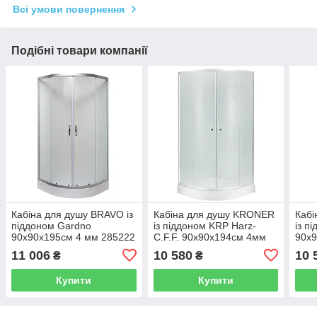
Всі умови повернення
Подібні товари компанії
Кабіна для душу BRAVO із
Кабіна для душу KRONER
Каб
піддоном Gardno
із піддоном KRP Harz-
із п
90x90x195см 4 мм 285222
C.F.F. 90x90x194см 4мм
90x9
000031399
194317 CV029560
CV0
11 006
10 580
10 
₴
₴
Купити
Купити