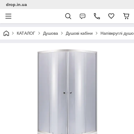
drop.in.ua
КАТАЛОГ
Душова
Душові кабіни
Напівкруглі душо