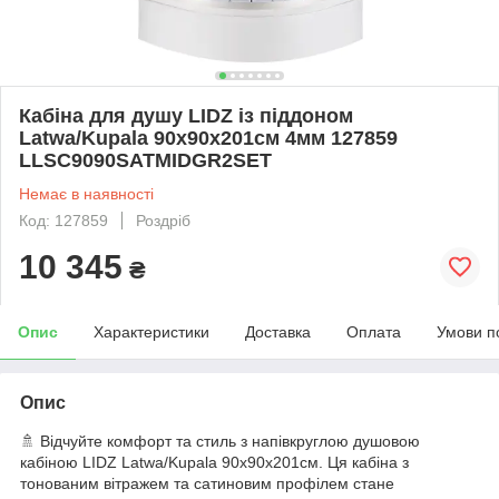
Кабіна для душу LIDZ із піддоном
Latwa/Kupala 90x90x201см 4мм 127859
LLSC9090SATMIDGR2SET
Немає в наявності
Код: 127859
Роздріб
10 345
₴
Опис
Характеристики
Доставка
Оплата
Умови п
Опис
🚿 Відчуйте комфорт та стиль з напівкруглою душовою
кабіною LIDZ Latwa/Kupala 90x90x201см. Ця кабіна з
тонованим вітражем та сатиновим профілем стане