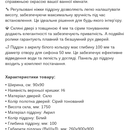
справжньою окрасою вашої ванної кімнати.
🔧 Регульовані ніжки піддону дозволяють легко налаштувати
висоту, забезпечуючи максимальну зручність під час
встановлення. Це ідеальне рішення для будь-якого інтер'єру.
💎 Скляні двері з товщиною 4 мм та сірим тонуванням
додають елегантності та забезпечують приватність. А подвійні
ролики гарантують плавний та безшумний рух дверей.
🛁 Піддон з акрилу білого кольору має глибину 100 мм та
діаметр отвору для сифона 50 мм. Це забезпечує ефективне
відведення води та легкість у догляді. Панель до піддону
входить у комплект постачання.
Характеристики товару:
• Ширина, см: 90х90
• Наявність верхньої кришки: Ні
• Матеріал дверей: Скло
• Колір полотна дверей: Сірий тонований
• Висота скла, мм: 1750
• Матеріал піддону: Акрил
• Колір піддону: Білий
• Глибина піддону, мм: 100
• Габарити піддону (ВхШхД), мм: 260х900х900