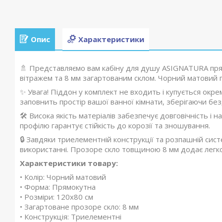
Опис
Характеристики
🚿 Представляємо вам кабіну для душу ASIGNATURA пря
вітражем та 8 мм загартованим склом. Чорний матовий п
✨ Увага! Піддон у комплект не входить і купується окр
заповнить простір вашої ванної кімнати, зберігаючи без
🛠️ Висока якість матеріалів забезпечує довговічність і 
профілю гарантує стійкість до корозії та зношування.
🔒 Завдяки триелементній конструкції та розпашній сист
використанні. Прозоре скло товщиною 8 мм додає легкос
Характеристики товару:
• Колір: Чорний матовий
• Форма: Прямокутна
• Розміри: 120x80 см
• Загартоване прозоре скло: 8 мм
• Конструкція: Триелементні