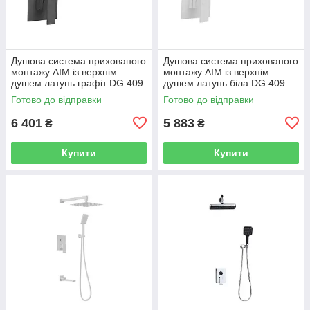
Душова система прихованого
Душова система прихованого
монтажу AIM із верхнім
монтажу AIM із верхнім
душем латунь графіт DG 409
душем латунь біла DG 409
gun grey
frosted white
Готово до відправки
Готово до відправки
6 401
5 883
₴
₴
Купити
Купити