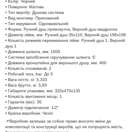
• Колір: Чорний
• Поверхня: Матова
• Тип виробу: Душова система
• Вид монтажу: Прихований
• Тип керування: Одноважільний
• Форма: Ручний душ прямокутна, Верхній душ квадратна
• Діаметр лійки, мм: Ручний душ 35х110, Верхній душ 198х198
• Кількість режимів перемикання лійки: Ручний душ 1, Верхній
душ 1
• Довжина шланга, мм: 1500
• Система запобігання скручуванню шланга: Є
• Довжина кронштейна для верхнього душу, мм: 400
• Кількість споживачів: 2
• Робочий тиск, bar: До 3
• Вага нетто, кг: 5,333
• Вага брутто, кг: 5,83
• Габарити упаковки, мм: 320х470х130
• Кількість вантажних місць: 1
• Гарантія (міс): 36
• Діаметр підключення: 1/2"
• Країна виробник: Чехія
📌Виробник залишає за собою право вносити зміни до
комплектації та конструкції виробів, що не погіршують якість,