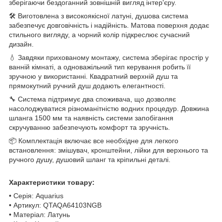
зберігаючи бездоганний зовнішній вигляд інтер'єру.
🛠️ Виготовлена з високоякісної латуні, душова система
забезпечує довговічність і надійність. Матова поверхня додає
стильного вигляду, а чорний колір підкреслює сучасний
дизайн.
💧 Завдяки прихованому монтажу, система зберігає простір у
ванній кімнаті, а одноважільний тип керування робить її
зручною у використанні. Квадратний верхній душ та
прямокутний ручний душ додають елегантності.
🔧 Система підтримує два споживача, що дозволяє
насолоджуватися різноманітністю водних процедур. Довжина
шланга 1500 мм та наявність системи запобігання
скручуванню забезпечують комфорт та зручність.
📦 Комплектація включає все необхідне для легкого
встановлення: змішувач, кронштейни, лійки для верхнього та
ручного душу, душовий шланг та кріпильні деталі.
Характеристики товару:
• Серія: Aquarius
• Артикул: QTAQA64103NGB
• Матеріал: Латунь