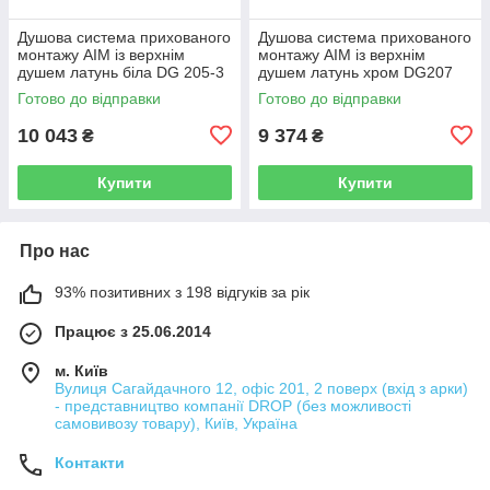
Душова система прихованого
Душова система прихованого
монтажу AIM із верхнім
монтажу AIM із верхнім
душем латунь біла DG 205-3
душем латунь хром DG207
frosted white
chrome
Готово до відправки
Готово до відправки
10 043
9 374
₴
₴
Купити
Купити
Про нас
93% позитивних з 198 відгуків за рік
Працює з 25.06.2014
м. Київ
Вулиця Сагайдачного 12, офіс 201, 2 поверх (вхід з арки)
- представництво компанії DROP (без можливості
самовивозу товару), Київ, Україна
Контакти