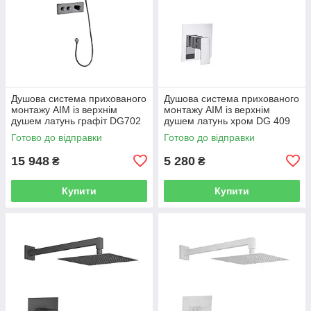
Душова система прихованого
Душова система прихованого
монтажу AIM із верхнім
монтажу AIM із верхнім
душем латунь графіт DG702
душем латунь хром DG 409
gun grey
chrome
Готово до відправки
Готово до відправки
15 948
5 280
₴
₴
Купити
Купити