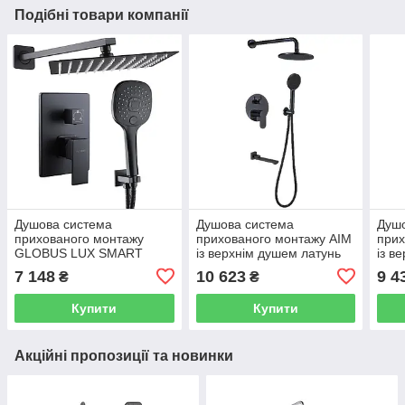
Подібні товари компанії
Душова система
Душова система
Душ
прихованого монтажу
прихованого монтажу AIM
прих
GLOBUS LUX SMART
із верхнім душем латунь
із в
GLM-205 із верхнім душем
чорна DG204-3 matte
чорн
7 148
10 623
9 4
₴
₴
латунь чорна 000022019
black
Купити
Купити
Акційні пропозиції та новинки