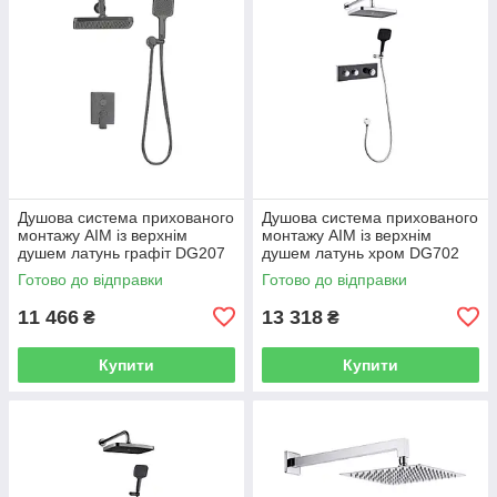
Душова система прихованого
Душова система прихованого
монтажу AIM із верхнім
монтажу AIM із верхнім
душем латунь графіт DG207
душем латунь хром DG702
gun grey
chrome
Готово до відправки
Готово до відправки
11 466
13 318
₴
₴
Купити
Купити