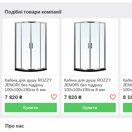
Подібні товари компанії
Кабіна для душу ROZZY
Кабіна для душу ROZZY
Кабі
JENORI без піддону
JENORI без піддону
JENO
100x100x190см 6 мм
100x100x190см 8 мм
100
258224 K9170-FBM-1005
258225 K9170-FBM-1006
258
7 820
7 820
8 1
₴
₴
Купити
Купити
Про нас