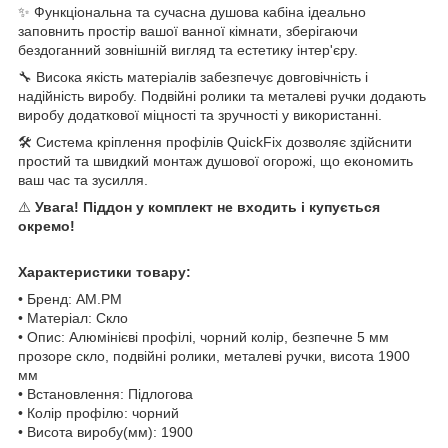
✨ Функціональна та сучасна душова кабіна ідеально
заповнить простір вашої ванної кімнати, зберігаючи
бездоганний зовнішній вигляд та естетику інтер'єру.
🔧 Висока якість матеріалів забезпечує довговічність і
надійність виробу. Подвійні ролики та металеві ручки додають
виробу додаткової міцності та зручності у використанні.
🛠️ Система кріплення профілів QuickFix дозволяє здійснити
простий та швидкий монтаж душової огорожі, що економить
ваш час та зусилля.
⚠️
Увага! Піддон у комплект не входить і купується
окремо!
Характеристики товару:
• Бренд: AM.PM
• Матеріал: Скло
• Опис: Алюмінієві профілі, чорний колір, безпечне 5 мм
прозоре скло, подвійні ролики, металеві ручки, висота 1900
мм
• Встановлення: Підлогова
• Колір профілю: чорний
• Висота виробу(мм): 1900