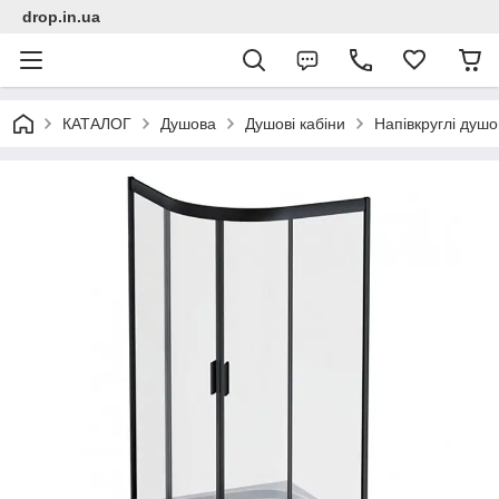
drop.in.ua
КАТАЛОГ
Душова
Душові кабіни
Напівкруглі душо