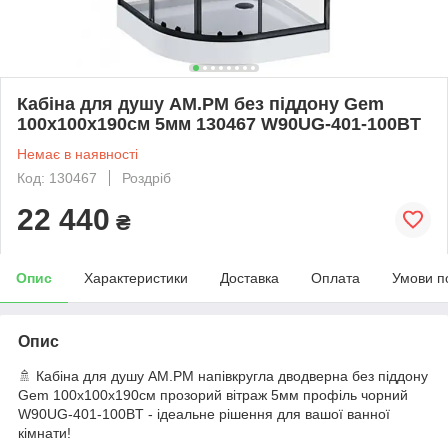
Кабіна для душу AM.PM без піддону Gem
100x100x190см 5мм 130467 W90UG-401-100BT
Немає в наявності
Код: 130467
Роздріб
22 440
₴
Опис
Характеристики
Доставка
Оплата
Умови п
Опис
🚿 Кабіна для душу AM.PM напівкругла дводверна без піддону
Gem 100x100x190см прозорий вітраж 5мм профіль чорний
W90UG-401-100BT - ідеальне рішення для вашої ванної
кімнати!