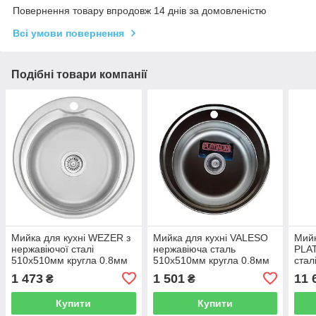
Повернення товару впродовж 14 днів за домовленістю
Всі умови повернення
Подібні товари компанії
Мийка для кухні WEZER з
Мийка для кухні VALESO
Мийк
нержавіючої сталі
нержавіюча сталь
PLAT
510x510мм кругла 0.8мм
510x510мм кругла 0.8мм
стал
510(0.8)D
PLS-A44069
прям
1 473
1 501
11 
₴
₴
PLS
Купити
Купити