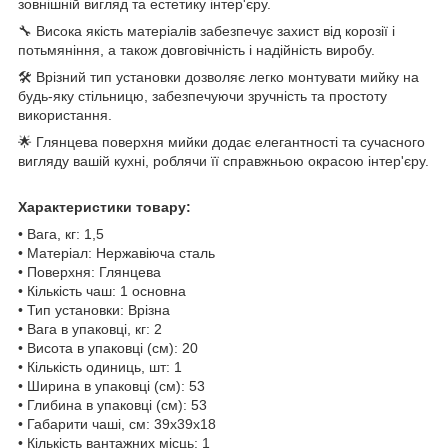
зовнішній вигляд та естетику інтер'єру.
🔧 Висока якість матеріалів забезпечує захист від корозії і
потьмяніння, а також довговічність і надійність виробу.
🛠️ Врізний тип установки дозволяє легко монтувати мийку на
будь-яку стільницю, забезпечуючи зручність та простоту
використання.
🌟 Глянцева поверхня мийки додає елегантності та сучасного
вигляду вашій кухні, роблячи її справжньою окрасою інтер'єру.
Характеристики товару:
• Вага, кг: 1,5
• Матеріал: Нержавіюча сталь
• Поверхня: Глянцева
• Кількість чаш: 1 основна
• Тип установки: Врізна
• Вага в упаковці, кг: 2
• Висота в упаковці (см): 20
• Кількість одиниць, шт: 1
• Ширина в упаковці (см): 53
• Глибина в упаковці (см): 53
• Габарити чаші, см: 39х39х18
• Кількість вантажних місць: 1