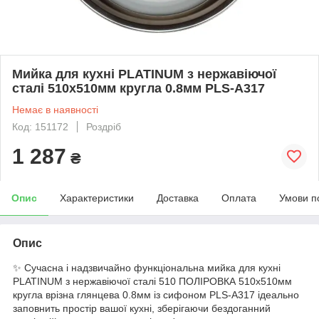
Мийка для кухні PLATINUM з нержавіючої
сталі 510x510мм кругла 0.8мм PLS-A317
Немає в наявності
Код: 151172
Роздріб
1 287
₴
Опис
Характеристики
Доставка
Оплата
Умови п
Опис
✨ Сучасна і надзвичайно функціональна мийка для кухні
PLATINUM з нержавіючої сталі 510 ПОЛIРОВКА 510x510мм
кругла врізна глянцева 0.8мм із сифоном PLS-A317 ідеально
заповнить простір вашої кухні, зберігаючи бездоганний