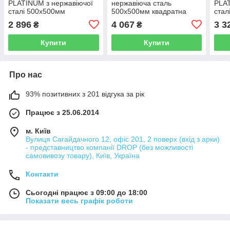
PLATINUM з нержавіючої
нержавіюча сталь
PLAT
сталі 500x500мм
500x500мм квадратна
стал
квадратна матова 0.8мм
0.5мм золото PLS-A44305
квад
2 896
4 067
3 3
₴
₴
PLS-A41708
PLS
Купити
Купити
Про нас
93% позитивних з 201 відгука за рік
Працює з 25.06.2014
м. Київ
Вулиця Сагайдачного 12, офіс 201, 2 поверх (вхід з арки)
- представництво компанії DROP (без можливості
самовивозу товару), Київ, Україна
Контакти
Сьогодні працює з 09:00 до 18:00
Показати весь графік роботи