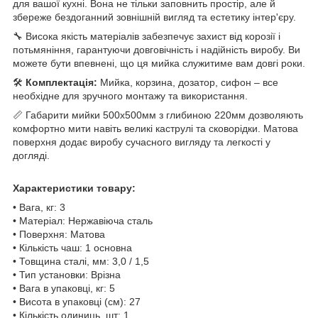
для вашої кухні. Вона не тільки заповнить простір, але й
збереже бездоганний зовнішній вигляд та естетику інтер'єру.
🔧 Висока якість матеріалів забезпечує захист від корозії і
потьмяніння, гарантуючи довговічність і надійність виробу. Ви
можете бути впевнені, що ця мийка служитиме вам довгі роки.
🛠️
Комплектація:
Мийка, корзина, дозатор, сифон – все
необхідне для зручного монтажу та використання.
📏 Габарити мийки 500x500мм з глибиною 220мм дозволяють
комфортно мити навіть великі каструлі та сковорідки. Матова
поверхня додає виробу сучасного вигляду та легкості у
догляді.
Характеристики товару:
• Вага, кг: 3
• Матеріал: Нержавіюча сталь
• Поверхня: Матова
• Кількість чаш: 1 основна
• Товщина сталі, мм: 3,0 / 1,5
• Тип установки: Врізна
• Вага в упаковці, кг: 5
• Висота в упаковці (см): 27
• Кількість одиниць, шт: 1