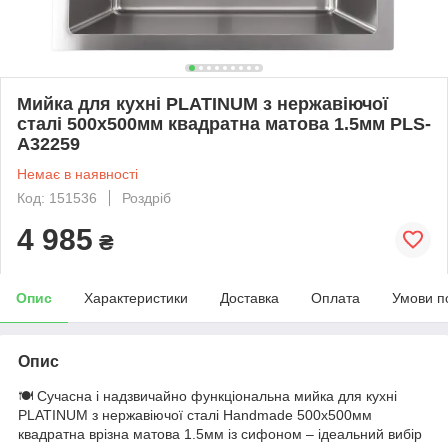
Мийка для кухні PLATINUM з нержавіючої
сталі 500x500мм квадратна матова 1.5мм PLS-
A32259
Немає в наявності
Код: 151536
Роздріб
4 985
₴
Опис
Характеристики
Доставка
Оплата
Умови п
Опис
🍽️ Сучасна і надзвичайно функціональна мийка для кухні
PLATINUM з нержавіючої сталі Handmade 500x500мм
квадратна врізна матова 1.5мм із сифоном – ідеальний вибір