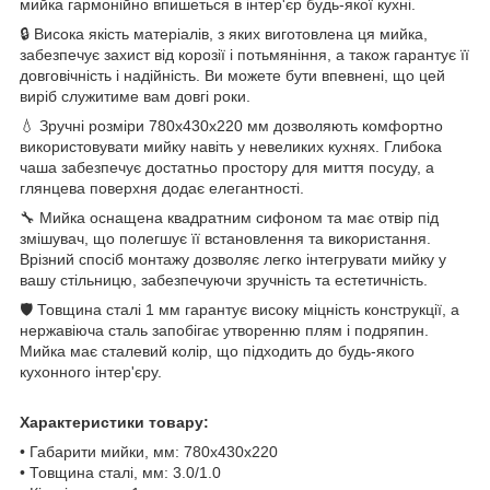
мийка гармонійно впишеться в інтер'єр будь-якої кухні.
🔒 Висока якість матеріалів, з яких виготовлена ця мийка,
забезпечує захист від корозії і потьмяніння, а також гарантує її
довговічність і надійність. Ви можете бути впевнені, що цей
виріб служитиме вам довгі роки.
💧 Зручні розміри 780х430х220 мм дозволяють комфортно
використовувати мийку навіть у невеликих кухнях. Глибока
чаша забезпечує достатньо простору для миття посуду, а
глянцева поверхня додає елегантності.
🔧 Мийка оснащена квадратним сифоном та має отвір під
змішувач, що полегшує її встановлення та використання.
Врізний спосіб монтажу дозволяє легко інтегрувати мийку у
вашу стільницю, забезпечуючи зручність та естетичність.
🛡️ Товщина сталі 1 мм гарантує високу міцність конструкції, а
нержавіюча сталь запобігає утворенню плям і подряпин.
Мийка має сталевий колір, що підходить до будь-якого
кухонного інтер'єру.
Характеристики товару:
• Габарити мийки, мм: 780х430х220
• Товщина сталі, мм: 3.0/1.0