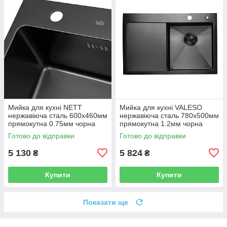
Мийка для кухні NETT
Мийка для кухні VALESO
нержавіюча сталь 600x460мм
нержавіюча сталь 780x500мм
прямокутна 0.75мм чорна
прямокутна 1.2мм чорна
NT-045720
PLS-A33657
Готово до відправки
Готово до відправки
5 130
5 824
₴
₴
Купити
Купити
Показати ще