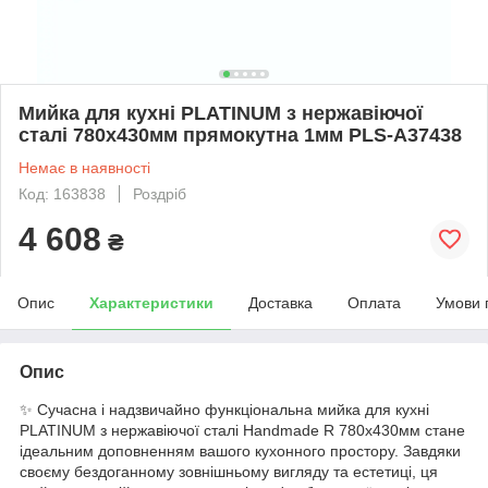
Мийка для кухні PLATINUM з нержавіючої
сталі 780x430мм прямокутна 1мм PLS-A37438
Немає в наявності
Код: 163838
Роздріб
4 608
₴
Опис
Характеристики
Доставка
Оплата
Умови 
Опис
✨ Сучасна і надзвичайно функціональна мийка для кухні
PLATINUM з нержавіючої сталі Handmade R 780x430мм стане
ідеальним доповненням вашого кухонного простору. Завдяки
своєму бездоганному зовнішньому вигляду та естетиці, ця