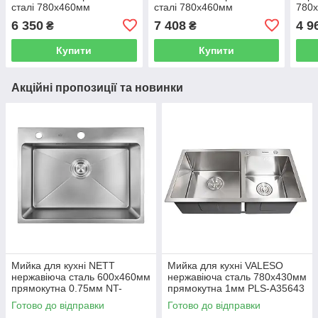
сталі 780x460мм
сталі 780x460мм
780
прямокутна 0.8мм PLS-
прямокутна 0.8мм чорна
1мм
6 350
7 408
4 9
₴
₴
A41337
PLS-A41338
Купити
Купити
Акційні пропозиції та новинки
Мийка для кухні NETT
Мийка для кухні VALESO
нержавіюча сталь 600x460мм
нержавіюча сталь 780x430мм
прямокутна 0.75мм NT-
прямокутна 1мм PLS-A35643
045620
Готово до відправки
Готово до відправки