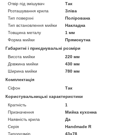
Отвір під змішувач
Так
Розташування крила
Зліва
Тип поверхні
Полірована
Тип встановлення мийки
Накладна
Товщина металу
1 мм
Форма мийки
Прямокутна
Габаритні і приєднувальні розміри
Висота мийки
220 мм
Довжина мийки
430 мм
Ширина мийки
780 мм
Комплектація
Сіфон
Так
Користувальницькі характеристики
Кратність
1
Призначення
Мийка кухонна
Наявність крила
Да
Серія
Handmade R
Типорозмір
43x78