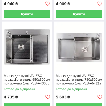
4 940
4 969
₴
₴
Купити
Купити
Мийка для кухні VALESO
Мийка для кухні VALESO
нержавіюча сталь 650x500мм
нержавіюча сталь 780x500мм
прямокутна 1мм PLS-A43033
прямокутна 1мм PLS-A54217
Готово до відправки
Готово до відправки
4 735
5 603
₴
₴