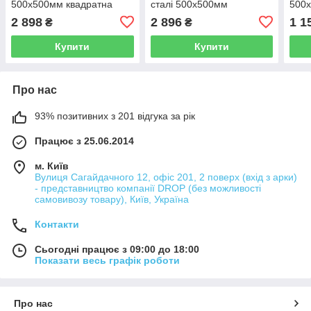
500x500мм квадратна
сталі 500x500мм
500x
матова 1мм MX0580
квадратна матова 0.8мм
мат
2 898
2 896
1 1
₴
₴
PLS-A41708
Купити
Купити
Про нас
93% позитивних з 201 відгука за рік
Працює з 25.06.2014
м. Київ
Вулиця Сагайдачного 12, офіс 201, 2 поверх (вхід з арки)
- представництво компанії DROP (без можливості
самовивозу товару), Київ, Україна
Контакти
Сьогодні працює з 09:00 до 18:00
Показати весь графік роботи
Про нас