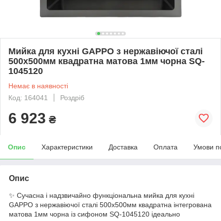
Мийка для кухні GAPPO з нержавіючої сталі
500x500мм квадратна матова 1мм чорна SQ-
1045120
Немає в наявності
Код: 164041
Роздріб
6 923
₴
Опис
Характеристики
Доставка
Оплата
Умови п
Опис
✨ Сучасна і надзвичайно функціональна мийка для кухні
GAPPO з нержавіючої сталі 500x500мм квадратна інтегрована
матова 1мм чорна із сифоном SQ-1045120 ідеально