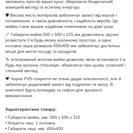
заповнить простір вашої кухні, зберігаючи бездоганний
зовнішній вигляд та естетику інтер'єру.
🛡️ Висока якість матеріалів забезпечує захист від корозії і
потьмяніння, а також довговічність і надійність виробу. Ця
мийка стане вашим надійним помічником на довгі роки.
📏 Габарити мийки 500 х 500 х 215 мм дозволяють зручно
розмістити її в будь-якому кухонному просторі, а одна
основна чаша розміром 450х400 мм забезпечує достатньо
місця для миття посуду та продуктів.
🔧 Інтегрований монтаж мийки дозволяє легко встановити її в
будь-яку кухонну стільницю, зберігаючи при цьому сучасний і
стильний вигляд.
🖤 Чорне PVD-покриття не тільки додає елегантності, але й
забезпечує додатковий захист від подряпин та зносу. В
комплекті йдуть коландер та сифон для зручності
використання.
Характеристики товару:
• Габарити мийки, мм: 500 х 500 х 215
• Кількість чаш: 1 основна
• Габарити чаші, мм: 450х400