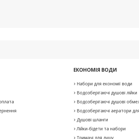
ЕКОНОМІЯ ВОДИ
Набори для економії води
Водозберігаючі душові лійки
 оплата
Водозберігаючі душові обме
вернення
Водозберігаючі аератори для
Душові шланги
Лійки-бідети та набори
Тримачі для душу