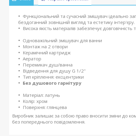
Функціональний та сучасний змішувач ідеально зап
бездоганний зовнішній вигляд та естетику інтер'єру.
Висока якість матеріалів забезпечує довговічність т
Одноважільний змішувач для ванни
Монтаж на 2 отвори
Керамічний картридж
Аератор
Перемикач душ/ванна
Відведення для душу G 1/2"
Тип кріплення: ексцентрики
Без душового гарнітуру
Матеріал: латунь
Колір: хром
Поверхня: глянцева
Виробник залишає за собою право вносити зміни до компл
без попереднього повідомлення.