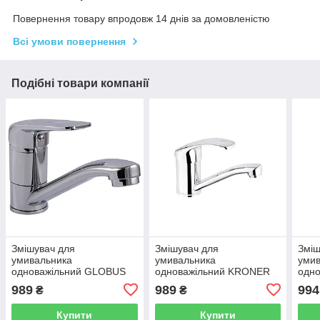
Повернення товару впродовж 14 днів за домовленістю
Всі умови повернення
Подібні товари компанії
Змішувач для
Змішувач для
Зміш
умивальника
умивальника
уми
одноважільний GLOBUS
одноважільний KRONER
одн
LUX хром латунь gz-
Konstante-C011 CV023591
хром
989
989
994
₴
₴
000017647
хром латунь 137277
000
Купити
Купити