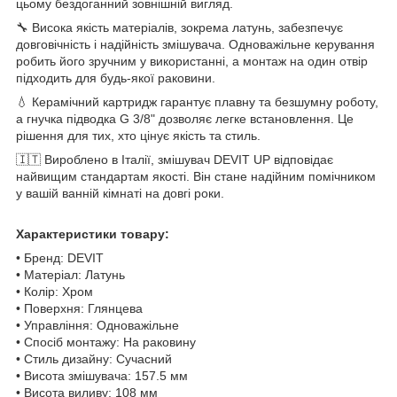
цьому бездоганний зовнішній вигляд.
🔧 Висока якість матеріалів, зокрема латунь, забезпечує
довговічність і надійність змішувача. Одноважільне керування
робить його зручним у використанні, а монтаж на один отвір
підходить для будь-якої раковини.
💧 Керамічний картридж гарантує плавну та безшумну роботу,
а гнучка підводка G 3/8" дозволяє легке встановлення. Це
рішення для тих, хто цінує якість та стиль.
🇮🇹 Вироблено в Італії, змішувач DEVIT UP відповідає
найвищим стандартам якості. Він стане надійним помічником
у вашій ванній кімнаті на довгі роки.
Характеристики товару:
• Бренд: DEVIT
• Матеріал: Латунь
• Колір: Хром
• Поверхня: Глянцева
• Управління: Одноважільне
• Спосіб монтажу: На раковину
• Стиль дизайну: Сучасний
• Висота змішувача: 157.5 мм
• Висота виливу: 108 мм