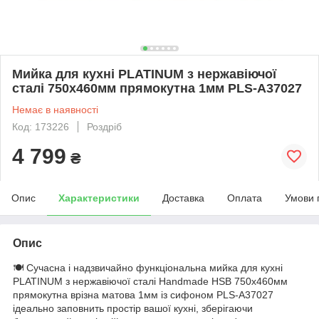
Мийка для кухні PLATINUM з нержавіючої
сталі 750x460мм прямокутна 1мм PLS-A37027
Немає в наявності
Код: 173226
Роздріб
4 799
₴
Опис
Характеристики
Доставка
Оплата
Умови 
Опис
🍽️ Сучасна і надзвичайно функціональна мийка для кухні
PLATINUM з нержавіючої сталі Handmade HSB 750x460мм
прямокутна врізна матова 1мм із сифоном PLS-A37027
ідеально заповнить простір вашої кухні, зберігаючи