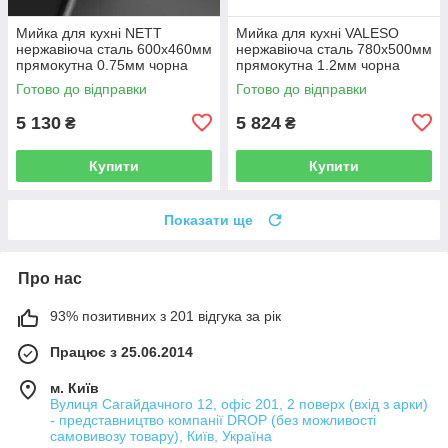
Мийка для кухні NETT
Мийка для кухні VALESO
нержавіюча сталь 600x460мм
нержавіюча сталь 780x500мм
прямокутна 0.75мм чорна
прямокутна 1.2мм чорна
NT-045720
PLS-A33657
Готово до відправки
Готово до відправки
5 130
5 824
₴
₴
Купити
Купити
Показати ще
Про нас
93% позитивних з 201 відгука за рік
Працює з 25.06.2014
м. Київ
Вулиця Сагайдачного 12, офіс 201, 2 поверх (вхід з арки)
- представництво компанії DROP (без можливості
самовивозу товару), Київ, Україна