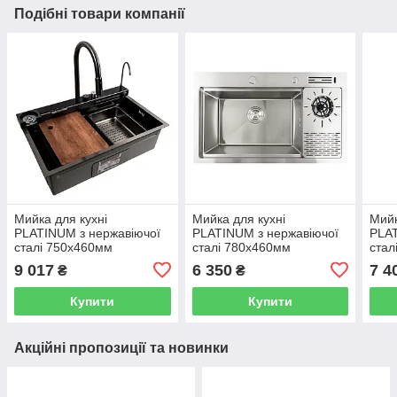
Подібні товари компанії
Мийка для кухні
Мийка для кухні
Мийк
PLATINUM з нержавіючої
PLATINUM з нержавіючої
PLAT
сталі 750x460мм
сталі 780x460мм
стал
прямокутна 1мм чорна
прямокутна 0.8мм PLS-
прям
9 017
6 350
7 4
₴
₴
PLS-A41259
A41337
PLS
Купити
Купити
Акційні пропозиції та новинки