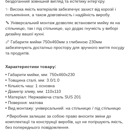
бездоганний зовнішній вигляд та естетику інтер'єру.
✨ Висока якість матеріалів забезпечує захист від корозії і
потьмяніння, а також довговічність і надійність виробу.
🔧 Універсальний монтаж дозволяє встановити мийку як на
стільницю, так і під стільницю, що додає гнучкість у виборі
дизайну вашої кухні.
📏 Габарити мийки 750х460мм з глибиною 230мм
забезпечують достатньо простору для зручного миття посуду
та продуктів.
Характеристики товару:
• Габарити мийки, мм: 750х460х230
• Товщина сталі, мм: 3.0/1.0
• Кількість чаш: 1 основна
• Діаметр зливу, мм: 110х110
• Матеріал: Нержавіюча сталь SUS 201
• Поверхня: матова
• Вид монтажу: універсальний: на стільницю / під стільницю
📌Виробник залишає за собою право вносити зміни до
комплектації та конструкції виробів, що не погіршують якість,
без попереднього повідомлення.