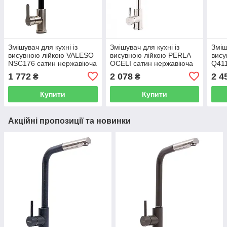
Змішувач для кухні із
Змішувач для кухні із
Зміш
висувною лійкою VALESO
висувною лійкою PERLA
вису
NSC176 сатин нержавіюча
OCELI сатин нержавіюча
Q411
сталь PLS-A44356
сталь PSS9101
стал
1 772
2 078
2 4
₴
₴
Купити
Купити
Акційні пропозиції та новинки