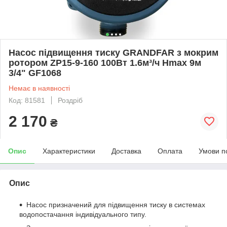
Насос підвищення тиску GRANDFAR з мокрим
ротором ZP15-9-160 100Вт 1.6м³/ч Hmax 9м
3/4" GF1068
Немає в наявності
Код: 81581
Роздріб
2 170
₴
Опис
Характеристики
Доставка
Оплата
Умови п
Опис
Насос призначений для підвищення тиску в системах
водопостачання індивідуального типу.