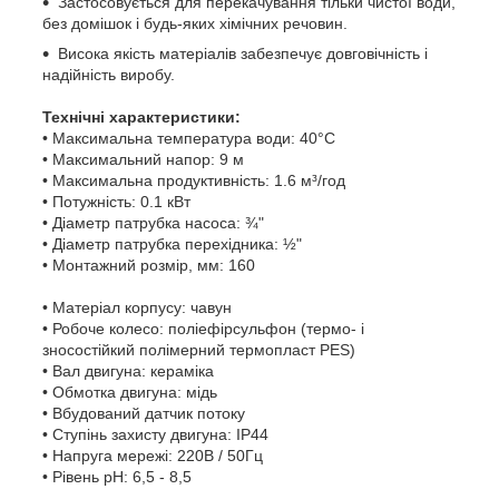
Застосовується для перекачування тільки чистої води,
без домішок і будь-яких хімічних речовин.
Висока якість матеріалів забезпечує довговічність і
надійність виробу.
Технічні характеристики:
• Максимальна температура води: 40°С
• Максимальний напор: 9 м
• Максимальна продуктивність: 1.6 м³/год
• Потужність: 0.1 кВт
• Діаметр патрубка насоса: ¾"
• Діаметр патрубка перехідника: ½"
• Монтажний розмір, мм: 160
• Матеріал корпусу: чавун
• Робоче колесо: поліефірсульфон (термо- і
зносостійкий полімерний термопласт PES)
• Вал двигуна: кераміка
• Обмотка двигуна: мідь
• Вбудований датчик потоку
• Ступінь захисту двигуна: IP44
• Напруга мережі: 220В / 50Гц
• Рівень pH: 6,5 - 8,5