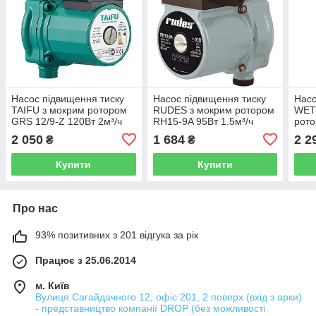
Насос підвищення тиску
Насос підвищення тиску
Насо
TAIFU з мокрим ротором
RUDES з мокрим ротором
WET
GRS 12/9-Z 120Вт 2м³/ч
RH15-9A 95Вт 1.5м³/ч
рото
Hmax 9 3/4" TF0049
Hmax 9 3/4" DG-01236
Hmax
2 050
1 684
2 2
₴
₴
Купити
Купити
Про нас
93% позитивних з 201 відгука за рік
Працює з 25.06.2014
м. Київ
Вулиця Сагайдачного 12, офіс 201, 2 поверх (вхід з арки)
- представництво компанії DROP (без можливості