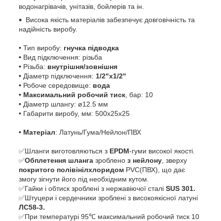
водонагрівачів, унітазів, бойлерів та ін.
Висока якість матеріалів забезпечує довговічність та
надійність виробу.
•
Тип виробу:
гнучка підводка
•
Вид підключення: різьба
•
Різьба:
внутрішня/зовнішня
•
Діаметр підключення:
1/2"х1/2''
•
Робоче середовище:
вода
• Максимальний робочий тиск
, бар: 10
•
Діаметр шлангу: ø12.5 мм
• Габарити виробу, мм: 500х25х25
• Матеріал
: Латунь/Гума/Нейлон/ПВХ
✅Шланги виготовляються з
EPDM
-гуми високої якості.
✅
Обплетення шланга
зроблено
з нейлону
, зверху
покритого полівінілхлоридом
PVC(ПВХ), що дає
змогу зігнути його під необхідним кутом.
✅Гайки і обтиск зроблені з нержавіючої сталі
SUS 301.
✅Штуцери і сердечники зроблені з високоякісної латуні
ЛС58-3.
✅При температурі 95℃ максимальний робочий тиск 10