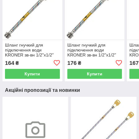
Шланг гнучкий для
Шланг гнучкий для
Шлан
підключення води
підключення води
підк
KRONER зв-вн 1/2"x1/2"
KRONER зв-вн 1/2"x1/2"
KRON
30 см 134789 CV023667
60 см 136994 CV023671
40 с
164
176
167
₴
₴
Купити
Купити
Акційні пропозиції та новинки