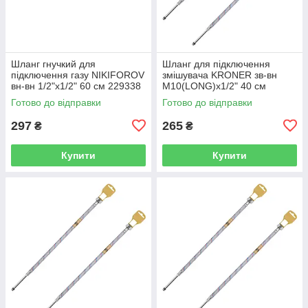
Шланг гнучкий для
Шланг для підключення
підключення газу NIKIFOROV
змішувача KRONER зв-вн
вн-вн 1/2"x1/2" 60 см 229338
M10(LONG)x1/2" 40 см
CV026945
297361 CV036710
Готово до відправки
Готово до відправки
297
265
₴
₴
Купити
Купити