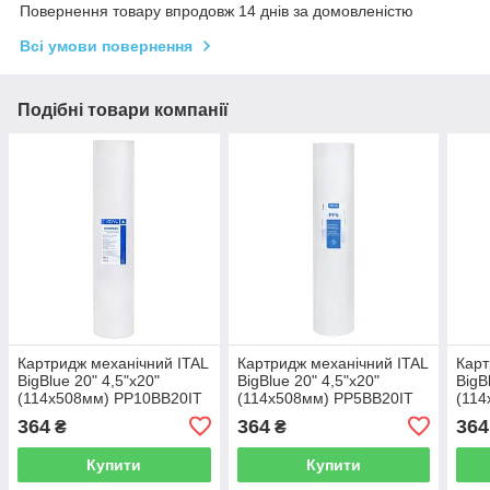
Повернення товару впродовж 14 днів за домовленістю
Всі умови повернення
Подібні товари компанії
Картридж механічний ITAL
Картридж механічний ITAL
Карт
BigBlue 20" 4,5"х20"
BigBlue 20" 4,5"х20"
BigB
(114х508мм) PP10BB20IT
(114х508мм) PP5BB20IT
(114
364
364
364
₴
₴
Купити
Купити