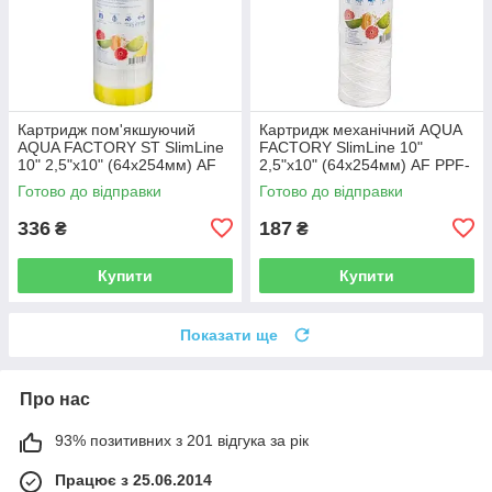
Картридж пом'якшуючий
Картридж механічний AQUA
AQUA FACTORY ST SlimLine
FACTORY SlimLine 10"
10" 2,5"х10" (64х254мм) AF
2,5"х10" (64х254мм) AF PPF-
ST-10
10-5M
Готово до відправки
Готово до відправки
336
187
₴
₴
Купити
Купити
Показати ще
Про нас
93% позитивних з 201 відгука за рік
Працює з 25.06.2014