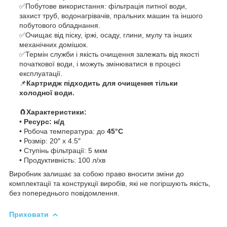
✅Побутове використання: фільтрація питної води,
захист труб, водонагрівачів, пральних машин та іншого
побутового обладнання.
✅Очищає від піску, іржі, осаду, глини, мулу та інших
механічних домішок.
✅Термін служби і якість очищення залежать від якості
початкової води, і можуть змінюватися в процесі
експлуатації.
📌
Картридж підходить для очищення тільки
холодної води.
🧲
Характеристики:
•
Ресурс: н/д
• Робоча температура: до
45°С
• Розмір: 20″ х 4.5″
• Ступінь фільтрації: 5 мкм
• Продуктивність: 100 л/хв
Виробник залишає за собою право вносити зміни до
комплектації та конструкції виробів, які не погіршують якість,
без попереднього повідомлення.
Приховати