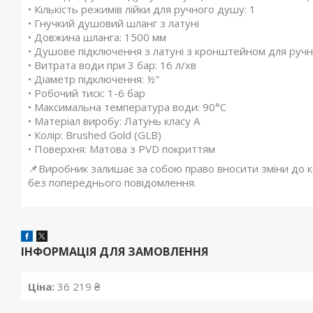
• Кількість режимів лійки для ручного душу: 1
• Гнучкий душовий шланг з латуні
• Довжина шланга: 1500 мм
• Душове підключення з латуні з кронштейном для руч
• Витрата води при 3 бар: 16 л/хв
• Діаметр підключення: ½"
• Робочий тиск: 1-6 бар
• Максимальна температура води: 90°С
• Матеріал виробу: Латунь класу А
• Колір: Brushed Gold (GLB)
• Поверхня: Матова з PVD покриттям
📌Виробник залишає за собою право вносити зміни до ко
без попереднього повідомлення.
ІНФОРМАЦІЯ ДЛЯ ЗАМОВЛЕННЯ
Ціна:
36 219 ₴