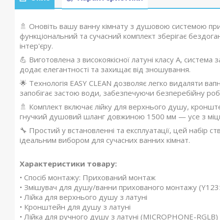
🚿 Оновіть вашу ванну кімнату з душовою системою пр
функціональний та сучасний комплект зберігає бездога
інтер'єру.
💪 Виготовлена з високоякісної латуні класу А, система 
додає елегантності та захищає від зношування.
🌟 Технологія EASY CLEAN дозволяє легко видаляти вапн
запобігає застою води, забезпечуючи безперебійну роб
🚿 Комплект включає лійку для верхнього душу, кронште
гнучкий душовий шланг довжиною 1500 мм — усе з міцн
🔧 Простий у встановленні та експлуатації, цей набір 
ідеальним вибором для сучасних ванних кімнат.
Характеристики товару:
• Спосіб монтажу: Прихований монтаж
• Змішувач для душу/ванни прихованого монтажу (Y12
• Лійка для верхнього душу з латуні
• Кронштейн для душу з латуні
• Лійка для ручного душу з латуні (MICROPHONE-RGLB) 