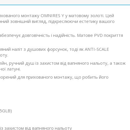
ихованого монтажу OMNIRES Y у матовому золоті. Цей
нний зовнішній вигляд, підкреслюючи естетику вашого
забезпечує довговічність і надійність. Матове PVD покриття
яний наліт з душових форсунок, тоді як ANTI-SCALE
оту.
йн, ручний душ із захистом від вапняного нальоту, а також
ої латуні.
створений для прихованого монтажу, що робить його
35GLB)
із захистом від вапняного нальоту