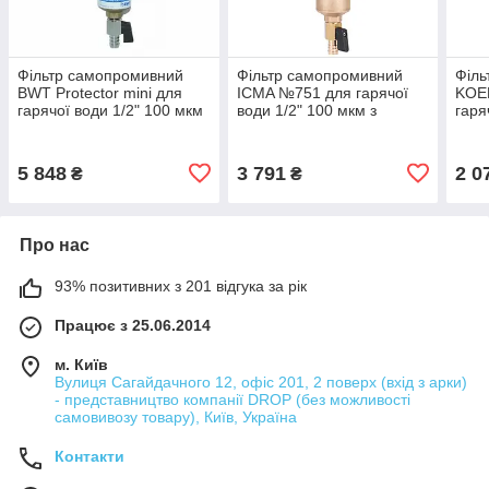
Фільтр самопромивний
Фільтр самопромивний
Філь
BWT Protector mini для
ICMA №751 для гарячої
KOE
гарячої води 1/2" 100 мкм
води 1/2" 100 мкм з
гаря
та редуктором 810560
манометром 83751AD05
ман
ред
5 848
3 791
2 0
₴
₴
Про нас
93% позитивних з 201 відгука за рік
Працює з 25.06.2014
м. Київ
Вулиця Сагайдачного 12, офіс 201, 2 поверх (вхід з арки)
- представництво компанії DROP (без можливості
самовивозу товару), Київ, Україна
Контакти