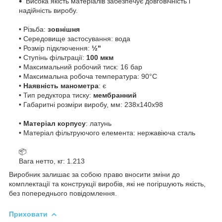
Висока якість матеріалів забезпечує довговічність і
надійність виробу.
• Різьба:
зовнішня
• Середовище застосування: вода
• Розмір підключення:
½"
•
Ступінь фільтрації:
100 мкм
• Максимальний робочий тиск: 16 бар
• Максимальна робоча температура: 90°C
•
Наявність манометра
: є
• Тип редуктора тиску:
мембранний
• Габаритні розміри виробу, мм: 238х140х98
•
Матеріал корпусу
: латунь
•
Матеріал фільтруючого елемента: нержавіюча сталь
📦
Вага нетто, кг: 1.213
Виробник залишає за собою право вносити зміни до
комплектації та конструкції виробів, які не погіршують якість,
без попереднього повідомлення.
Приховати