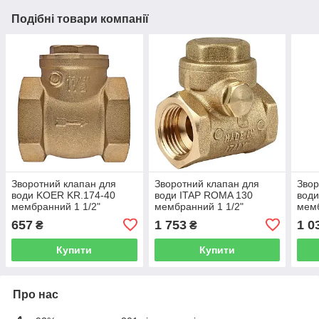
Подібні товари компанії
Зворотний клапан для
Зворотний клапан для
Звор
води KOER KR.174-40
води ITAP ROMA 130
води
мембранний 1 1/2"
мембранний 1 1/2"
мем
KR5262
000001070
657
1 753
1 0
₴
₴
Купити
Купити
Про нас