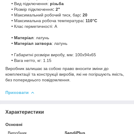
• Вид підключення:
різьба
• Розмір підключення
: 2"
• Максимальний робочий тиск, бар
: 20
• Максимальна робоча температура
: 110°С
• Клас герметичності: А
•
Матеріал
: латунь
•
Матеріал затвора
: латунь
• Габаритні розміри виробу, мм: 100х94х65
•
Вага нетто, кг: 1.15
Виробник залишає за собою право вносити зміни до
комплектації та конструкції виробів, які не погіршують якість,
без попереднього повідомлення.
Приховати
Характеристики
Основні
Виробник
SandiPlus