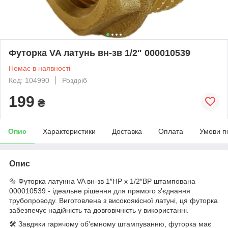
Футорка VA латунь вн-зв 1/2" 000010539
Немає в наявності
Код: 104990
Роздріб
199
₴
Опис
Характеристики
Доставка
Оплата
Умови п
Опис
🔩 Футорка латунна VA вн-зв 1″НР х 1/2″ВР штампована
000010539 - ідеальне рішення для прямого з'єднання
трубопроводу. Виготовлена з високоякісної латуні, ця футорка
забезпечує надійність та довговічність у використанні.
🛠️ Завдяки гарячому об'ємному штампуванню, футорка має