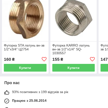
Футорка STA латунь вн-зв
Футорка KARRO латунь
Футо
1/2"x3/4" Ц2754
вн-зв 1/2"x1/4" SQ-
зв 1
1030557
160
155
147
₴
₴
Купити
Купити
Про нас
93% позитивних з 199 відгуків за рік
Працює з 25.06.2014