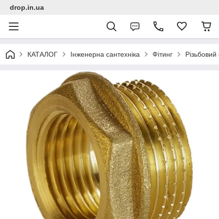
drop.in.ua
КАТАЛОГ
Інженерна сантехніка
Фітинг
Різьбовий 