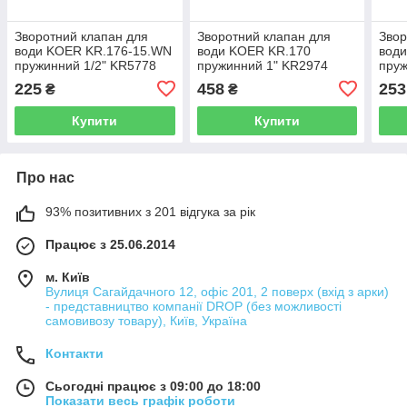
Зворотний клапан для
Зворотний клапан для
Звор
води KOER KR.176-15.WN
води KOER KR.170
вод
пружинний 1/2" KR5778
пружинний 1" KR2974
пруж
225
458
253
₴
₴
Купити
Купити
Про нас
93% позитивних з 201 відгука за рік
Працює з 25.06.2014
м. Київ
Вулиця Сагайдачного 12, офіс 201, 2 поверх (вхід з арки)
- представництво компанії DROP (без можливості
самовивозу товару), Київ, Україна
Контакти
Сьогодні працює з 09:00 до 18:00
Показати весь графік роботи