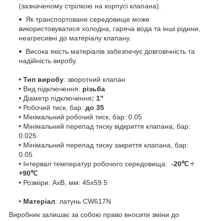
(зазначеному стрілкою на корпусі клапана).
Як транспортоване середовище може
використовуватися холодна, гаряча вода та інші рідини,
неагресивні до матеріалу клапану.
Висока якість матеріалів забезпечує довговічність та
надійність виробу.
• Тип виробу
: зворотний клапан
• Вид підключення:
різьба
• Діаметр підключення
: 1"
• Робочий тиск, бар:
до 35
• Мінімальний робочий тиск, бар: 0.05
• Мінімальний перепад тиску відкриття клапана, бар:
0.025
• Мінімальний перепад тиску закриття клапана, бар:
0.05
• Інтервал температур робочого середовища:
-20℃ ÷
+90℃
•
Розміри: АхВ, мм: 45х59.5
•
Матеріал
: латунь CW617N
Виробник залишає за собою право вносити зміни до