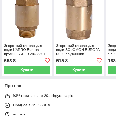
Зворотний клапан для
Зворотний клапан для
Звор
води KARRO Europa
води SOLOMON EUROPA
води
пружинний 1" CV028301
6026 пружинний 1"
SK0
000003730
553
515
188
₴
₴
Купити
Купити
Про нас
93% позитивних з 201 відгука за рік
Працює з 25.06.2014
м. Київ