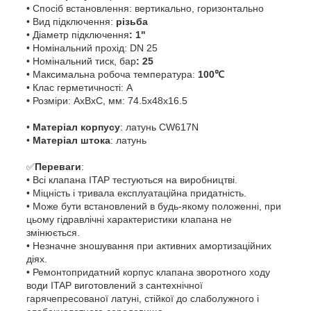
• Спосіб встановлення: вертикально, горизонтально
• Вид підключення:
різьба
• Діаметр підключення
: 1"
• Номінальний прохід: DN 25
• Номінальний тиск, бар
: 25
• Максимальна робоча температура:
100℃
• Клас герметичності: А
•
Розміри: АхВхС, мм: 74.5х48х16.5
•
Матеріал корпусу
: латунь CW617N
•
Матеріал штока
: латунь
✅
Переваги
:
• Всі клапана ITAP тестуються на виробництві.
• Міцність і тривала експлуатаційна придатність.
• Може бути встановлений в будь-якому положенні, при
цьому гідравлічні характеристики клапана не
змінюється.
• Незначне зношування при активних амортизаційних
діях.
• Ремонтопридатний корпус клапана зворотного ходу
води ITAP виготовлений з сантехнічної
гарячепресованої латуні, стійкої до слаболужного і