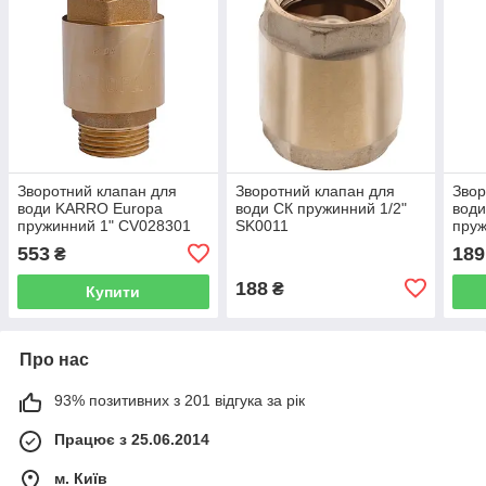
Зворотний клапан для
Зворотний клапан для
Звор
води KARRO Europa
води СК пружинний 1/2"
вод
пружинний 1" CV028301
SK0011
пруж
553
189
₴
188
₴
Купити
Про нас
93% позитивних з 201 відгука за рік
Працює з 25.06.2014
м. Київ