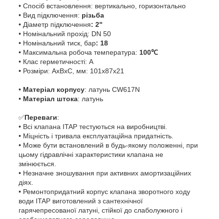
• Спосіб встановлення: вертикально, горизонтально
• Вид підключення:
різьба
• Діаметр підключення
: 2"
• Номінальний прохід: DN 50
• Номінальний тиск, бар
: 18
• Максимальна робоча температура:
100℃
• Клас герметичності: А
•
Розміри: АхВхС, мм: 101х87х21
•
Матеріал корпусу
: латунь CW617N
•
Матеріал штока
: латунь
✅
Переваги
:
• Всі клапана ITAP тестуються на виробництві.
• Міцність і тривала експлуатаційна придатність.
• Може бути встановлений в будь-якому положенні, при
цьому гідравлічні характеристики клапана не
змінюється.
• Незначне зношування при активних амортизаційних
діях.
• Ремонтопридатний корпус клапана зворотного ходу
води ITAP виготовлений з сантехнічної
гарячепресованої латуні, стійкої до слаболужного і