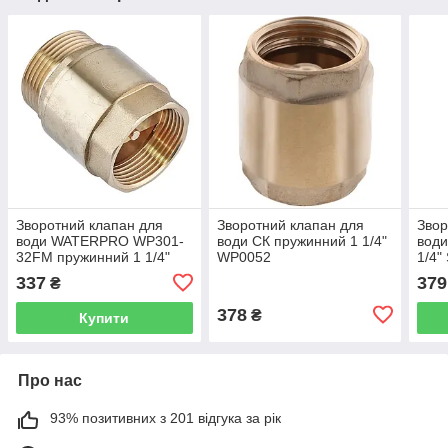
Зворотний клапан для
Зворотний клапан для
Звор
води WATERPRO WP301-
води СК пружинний 1 1/4"
вод
32FM пружинний 1 1/4"
WP0052
1/4"
WP3327
337
379
₴
378
₴
Купити
Про нас
93% позитивних з 201 відгука за рік