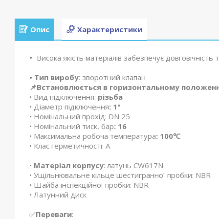
Опис
Характеристики
Висока якість матеріалів забезпечує довговічність т
• Тип виробу
: зворотний клапан
📌Встановлюється в горизонтальному положенн
• Вид підключення:
різьба
• Діаметр підключення
: 1"
• Номінальний прохід: DN 25
• Номінальний тиск, бар
: 16
• Максимальна робоча температура
: 100℃
• Клас герметичності: А
•
Матеріал корпусу
: латунь CW617N
• Ущільнювальне кільце шестигранної пробки: NBR
• Шайба інспекційної пробки: NBR
• Латунний диск
✅
Переваги
: