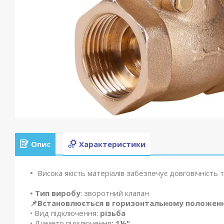
Опис
Характеристики
Висока якість матеріалів забезпечує довговічність т
• Тип виробу
: зворотний клапан
📌Встановлюється в горизонтальному положенн
• Вид підключення:
різьба
• Діаметр підключення
: 1½"