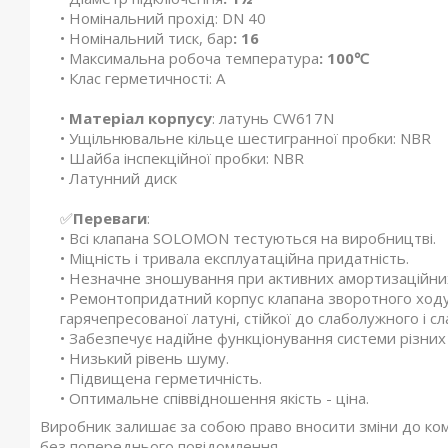
• Номінальний прохід: DN 40
• Номінальний тиск, бар
: 16
• Максимальна робоча температура
: 100℃
• Клас герметичності: А
•
Матеріал корпусу
: латунь CW617N
• Ущільнювальне кільце шестигранної пробки: NBR
• Шайба інспекційної пробки: NBR
• Латунний диск
✅
Переваги
:
• Всі клапана SOLOMON тестуються на виробництві.
• Міцність і тривала експлуатаційна придатність.
• Незначне зношування при активних амортизаційних
• Ремонтопридатний корпус клапана зворотного ход
гарячепресованої латуні, стійкої до слаболужного і 
• Забезпечує надійне функціонування системи різних
• Низький рівень шуму.
• Підвищена герметичність.
• Оптимальне співвідношення якість - ціна.
Виробник залишає за собою право вносити зміни до компл
без попереднього повідомлення.