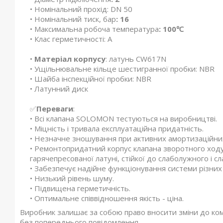
• Номінальний прохід: DN 50
• Номінальний тиск, бар
: 16
• Максимальна робоча температура
: 100℃
• Клас герметичності: А
•
Матеріал корпусу
: латунь CW617N
• Ущільнювальне кільце шестигранної пробки: NBR
• Шайба інспекційної пробки: NBR
• Латунний диск
✅
Переваги
:
• Всі клапана SOLOMON тестуються на виробництві.
• Міцність і тривала експлуатаційна придатність.
• Незначне зношування при активних амортизаційних
• Ремонтопридатний корпус клапана зворотного ход
гарячепресованої латуні, стійкої до слаболужного і 
• Забезпечує надійне функціонування системи різних
• Низький рівень шуму.
• Підвищена герметичність.
• Оптимальне співвідношення якість - ціна.
Виробник залишає за собою право вносити зміни до компл
без попереднього повідомлення.