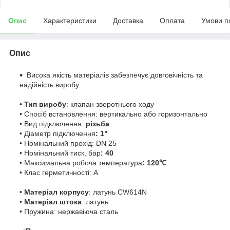
Опис
Характеристики
Доставка
Оплата
Умови п
Опис
Висока якість матеріалів забезпечує довговічність та
надійність виробу.
• Тип виробу
: клапан зворотнього ходу
• Спосіб встановлення: вертикально або горизонтально
• Вид підключення:
різьба
• Діаметр підключення
: 1"
• Номінальний прохід: DN 25
• Номінальний тиск, бар
: 40
• Максимальна робоча температура
: 120℃
• Клас герметичності: А
•
Матеріал корпусу
: латунь CW614N
•
Матеріал штока
: латунь
• Пружина: нержавіюча сталь