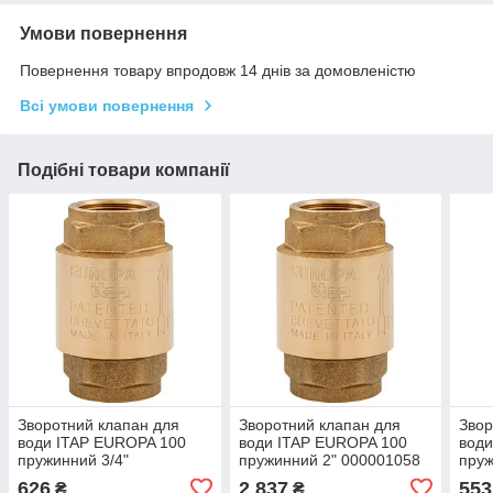
Умови повернення
Повернення товару впродовж 14 днів за домовленістю
Всі умови повернення
Подібні товари компанії
Зворотний клапан для
Зворотний клапан для
Звор
води ITAP EUROPA 100
води ITAP EUROPA 100
вод
пружинний 3/4"
пружинний 2" 000001058
пруж
000000719
626
2 837
553
₴
₴