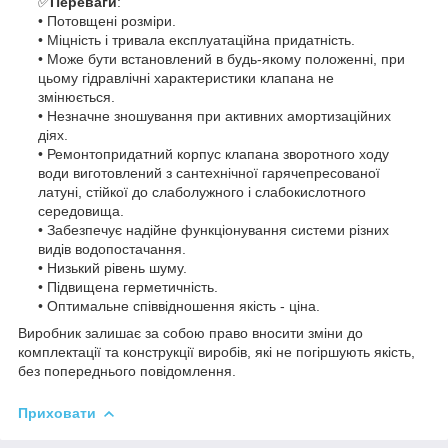
✅
Переваги
:
• Потовщені розміри.
• Міцність і тривала експлуатаційна придатність.
• Може бути встановлений в будь-якому положенні, при
цьому гідравлічні характеристики клапана не
змінюється.
• Незначне зношування при активних амортизаційних
діях.
• Ремонтопридатний корпус клапана зворотного ходу
води виготовлений з сантехнічної гарячепресованої
латуні, стійкої до слаболужного і слабокислотного
середовища.
• Забезпечує надійне функціонування системи різних
видів водопостачання.
• Низький рівень шуму.
• Підвищена герметичність.
• Оптимальне співвідношення якість - ціна.
Виробник залишає за собою право вносити зміни до
комплектації та конструкції виробів, які не погіршують якість,
без попереднього повідомлення.
Приховати