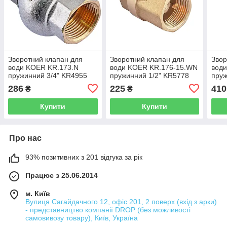
Зворотний клапан для
Зворотний клапан для
Звор
води KOER KR.173.N
води KOER KR.176-15.WN
вод
пружинний 3/4" KR4955
пружинний 1/2" KR5778
пруж
286
225
410
₴
₴
Купити
Купити
Про нас
93% позитивних з 201 відгука за рік
Працює з 25.06.2014
м. Київ
Вулиця Сагайдачного 12, офіс 201, 2 поверх (вхід з арки)
- представництво компанії DROP (без можливості
самовивозу товару), Київ, Україна