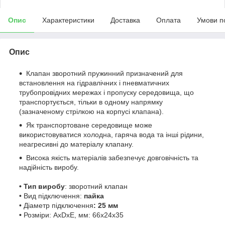
Опис
Характеристики
Доставка
Оплата
Умови п
Опис
Клапан зворотний пружинний призначений для
встановлення на гідравлічних і пневматичних
трубопровідних мережах і пропуску середовища, що
транспортується, тільки в одному напрямку
(зазначеному стрілкою на корпусі клапана).
Як транспортоване середовище може
використовуватися холодна, гаряча вода та інші рідини,
неагресивні до матеріалу клапану.
Висока якість матеріалів забезпечує довговічність та
надійність виробу.
• Тип виробу
: зворотний клапан
• Вид підключення:
пайка
• Діаметр підключення
: 25 мм
•
Розміри: АхDхЕ, мм: 66х24х35