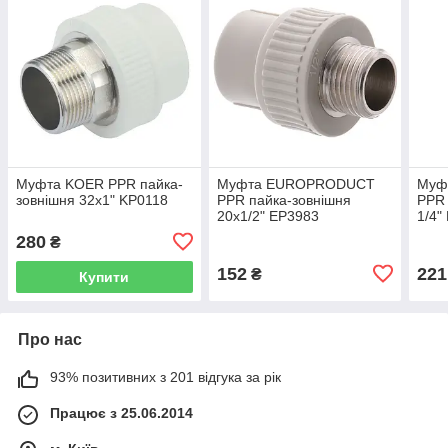
Муфта KOER PPR пайка-
Муфта EUROPRODUCT
Муф
зовнішня 32x1" KP0118
PPR пайка-зовнішня
PPR 
20x1/2" EP3983
1/4"
280
₴
152
221
₴
Купити
Про нас
93% позитивних з 201 відгука за рік
Працює з 25.06.2014