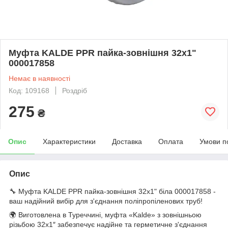
Муфта KALDE PPR пайка-зовнішня 32x1"
000017858
Немає в наявності
Код: 109168
Роздріб
275
₴
Опис
Характеристики
Доставка
Оплата
Умови п
Опис
🔧 Муфта KALDE PPR пайка-зовнішня 32x1" біла 000017858 -
ваш надійний вибір для з'єднання поліпропіленових труб!
🌍 Виготовлена в Туреччині, муфта «Kalde» з зовнішньою
різьбою 32х1″ забезпечує надійне та герметичне з'єднання