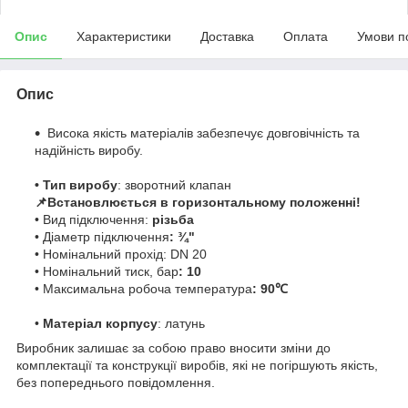
Опис
Характеристики
Доставка
Оплата
Умови п
Опис
Висока якість матеріалів забезпечує довговічність та
надійність виробу.
• Тип виробу
: зворотний клапан
📌Встановлюється в горизонтальному положенні!
• Вид підключення:
різьба
• Діаметр підключення
: ¾"
• Номінальний прохід: DN 20
• Номінальний тиск, бар
: 10
• Максимальна робоча температура
: 90℃
•
Матеріал корпусу
: латунь
Виробник залишає за собою право вносити зміни до
комплектації та конструкції виробів, які не погіршують якість,
без попереднього повідомлення.