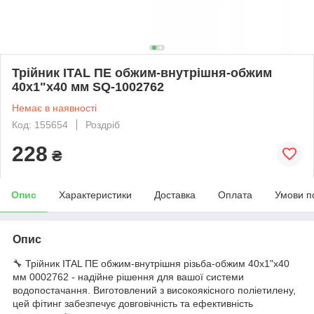
Трійник ITAL ПЕ обжим-внутрішня-обжим
40x1"x40 мм SQ-1002762
Немає в наявності
Код: 155654
Роздріб
228
₴
Опис
Характеристики
Доставка
Оплата
Умови п
Опис
🔧 Трійник ITAL ПЕ обжим-внутрішня різьба-обжим 40x1"x40
мм 0002762 - надійне рішення для вашої системи
водопостачання. Виготовлений з високоякісного поліетилену,
цей фітинг забезпечує довговічність та ефективність