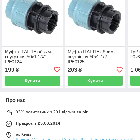
Муфта ITAL ПЕ обжим-
Муфта ITAL ПЕ обжим-
Трій
внутрішня 50x1 1/4"
внутрішня 50x1 1/2"
90x6
IPE0124
IPE0125
199
203
1 0
₴
₴
Купити
Купити
Про нас
93% позитивних з 201 відгука за рік
Працює з 25.06.2014
м. Київ
Вулиця Сагайдачного 12, офіс 201, 2 поверх (вхід з арки)