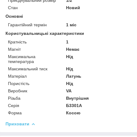
Приєднувальний розмір
1/2"
Стан
Новий
Основні
Гарантійний термін
1 міс
Користувальницькі характеристики
Кратність
1
Магніт
Немає
Максимальна
Н/д
температура
Максимальний тиск
Н/д
Матеріал
Латунь
Пористість
Н/д
Виробник
VA
Різьба
Внутрішня
Серія
Б3301А
Форма
Косою
Приховати