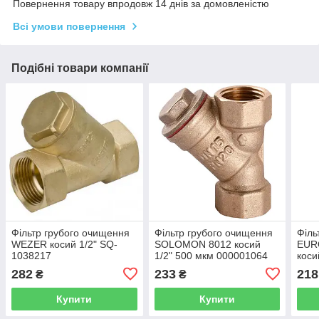
Повернення товару впродовж 14 днів за домовленістю
Всі умови повернення
Подібні товари компанії
Фільтр грубого очищення
Фільтр грубого очищення
Філь
WEZER косий 1/2" SQ-
SOLOMON 8012 косий
EUR
1038217
1/2" 500 мкм 000001064
коси
282
233
218
₴
₴
Купити
Купити