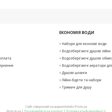
ЕКОНОМІЯ ВОДИ
Набори для економії води
Водозберігаючі душові лійки
 оплата
Водозберігаючі душові обме
вернення
Водозберігаючі аератори для
Душові шланги
Лійки-бідети та набори
Тримачі для душу
Сайт створений на маркетплейсі
Prom.ua
drop.in.ua |
Поскаржитися на контент
|
Політика конфіденційності