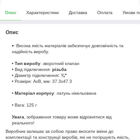
Опис
Характеристики
Доставка
Оплата
Умови п
Опис
Висока якість матеріалів забезпечує довговічність та
надійність виробу.
• Тип виробу
: зворотний клапан
• Вид підключення:
різьба
• Діаметр підключення
: ¾"
•
Розміри: АхВ, мм: 37.3х47.3
•
Матеріал корпусу
: латунь нікельована
• Вага: 125 г
Увага
, зображення товару може відрізнятися від
реального!
Виробник залишає за собою право вносити зміни до
комплектації та конструкції виробів, які не погіршують якість,