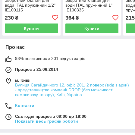
Зворотний клапан для
Зворотний клапан для
Звор
води ITAL пружинний 1/2"
води ITAL пружинний 1"
вод
IE100115
IE100335
пруж
230
364
215
₴
₴
Купити
Купити
Про нас
93% позитивних з 201 відгука за рік
Працює з 25.06.2014
м. Київ
Вулиця Сагайдачного 12, офіс 201, 2 поверх (вхід з арки)
- представництво компанії DROP (без можливості
самовивозу товару), Київ, Україна
Контакти
Сьогодні працює з 09:00 до 18:00
Показати весь графік роботи