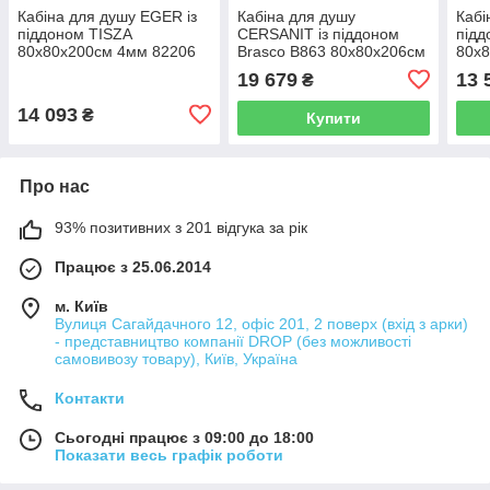
Кабіна для душу EGER із
Кабіна для душу
Кабі
піддоном TISZA
CERSANIT із піддоном
підд
80x80x200см 4мм 82206
Brasco В863 80x80x206см
80x
599-186
5 мм 255109 S601-226
599-
19 679
13 
₴
14 093
₴
Купити
Про нас
93% позитивних з 201 відгука за рік
Працює з 25.06.2014
м. Київ
Вулиця Сагайдачного 12, офіс 201, 2 поверх (вхід з арки)
- представництво компанії DROP (без можливості
самовивозу товару), Київ, Україна
Контакти
Сьогодні працює з 09:00 до 18:00
Показати весь графік роботи