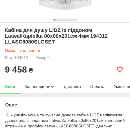
Кабіна для душу LIDZ із піддоном
Latwa/Kapielka 80x80x201см 4мм 194312
LLASC8080SLGSET
Немає в наявності
Код: 194312
Роздріб
9 458
₴
Опис
Характеристики
Доставка
Оплата
Умови п
Опис
🚿 Функціональна та сучасна душова кабіна LIDZ напівкругла
дводверна із піддоном Latwa/Kapielka 80x80x201см тонований
вітраж 4мм профіль сатин LLASC8080SLGSET ідеально