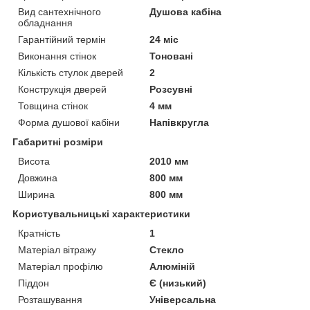
Вид сантехнічного
Душова кабіна
обладнання
Гарантійний термін
24 міс
Виконання стінок
Тоновані
Кількість стулок дверей
2
Конструкція дверей
Розсувні
Товщина стінок
4 мм
Форма душової кабіни
Напівкругла
Габаритні розміри
Висота
2010 мм
Довжина
800 мм
Ширина
800 мм
Користувальницькі характеристики
Кратність
1
Матеріал вітражу
Стекло
Матеріал профілю
Алюміній
Піддон
Є (низький)
Розташування
Універсальна