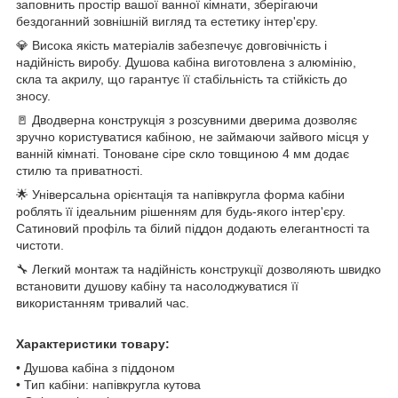
заповнить простір вашої ванної кімнати, зберігаючи
бездоганний зовнішній вигляд та естетику інтер'єру.
💎 Висока якість матеріалів забезпечує довговічність і
надійність виробу. Душова кабіна виготовлена з алюмінію,
скла та акрилу, що гарантує її стабільність та стійкість до
зносу.
🚪 Дводверна конструкція з розсувними дверима дозволяє
зручно користуватися кабіною, не займаючи зайвого місця у
ванній кімнаті. Тоноване сіре скло товщиною 4 мм додає
стилю та приватності.
🌟 Універсальна орієнтація та напівкругла форма кабіни
роблять її ідеальним рішенням для будь-якого інтер'єру.
Сатиновий профіль та білий піддон додають елегантності та
чистоти.
🔧 Легкий монтаж та надійність конструкції дозволяють швидко
встановити душову кабіну та насолоджуватися її
використанням тривалий час.
Характеристики товару:
• Душова кабіна з піддоном
• Тип кабіни: напівкругла кутова