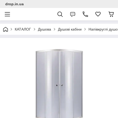
drop.in.ua
КАТАЛОГ
Душова
Душові кабіни
Напівкруглі душо