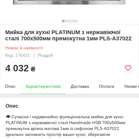
Мийка для кухні PLATINUM з нержавіючої
сталі 700x500мм прямокутна 1мм PLS-A37022
Немає в наявності
Код: 176431
Роздріб
4 032
₴
Опис
Характеристики
Доставка
Оплата
Умови 
Опис
🍽️ Сучасна і надзвичайно функціональна мийка для кухні
PLATINUM з нержавіючої сталі Handmade HSB 700x500мм
прямокутна врізна матова 1мм із сифоном PLS-A37022
ідеально заповнить простір вашої кухні, зберігаючи