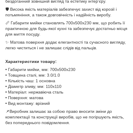
бездоганний зовнішній вигляд та естетику інтер'єру.
🛡️ Висока якість матеріалів забезпечує захист від корозії і
потьмяніння, а також довговічність і надійність виробу.
📏 Габарити мийки становлять 700x500x230 мм, що робить її
практичною для будь-якої кухні та забезпечує достатньо місця
для миття посуду.
✨ Матова поверхня додає елегантності та сучасного вигляду,
легко чиститься і не залишає слідів від пальців.
Характеристики товару:
• Габарити мийки, мм: 700х500х230
• Товщина сталі, мм: 3.0/1.0
• Кількість чаш: 1 основна
• Діаметр зливу, мм: 110х110
• Матеріал: нержавіюча сталь
• Поверхня: матова
• Вид монтажу: врізний
📌Виробник залишає за собою право вносити зміни до
комплектації та конструкції виробів, що не погіршують якість,
без попереднього повідомлення.