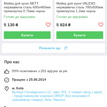
Мийка для кухні NETT
Мийка для кухні VALESO
нержавіюча сталь 600x460мм
нержавіюча сталь 780x500мм
прямокутна 0.75мм чорна
прямокутна 1.2мм чорна
NT-045720
PLS-A33657
Готово до відправки
Готово до відправки
5 130
5 824
₴
₴
Купити
Купити
Показати ще
Про нас
93% позитивних з 201 відгука за рік
Працює з 25.06.2014
м. Київ
Вулиця Сагайдачного 12, офіс 201, 2 поверх (вхід з арки)
- представництво компанії DROP (без можливості
самовивозу товару), Київ, Україна