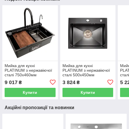
Мийка для кухні
Мийка для кухні
Мийк
PLATINUM з нержавіючої
PLATINUM з нержавіючої
PLAT
сталі 750x460мм
сталі 500x450мм
стал
прямокутна 1мм чорна
прямокутна 1.5мм чорна
прям
9 017
3 824
5 2
₴
₴
PLS-A41259
PLS-A33606
PLS
Купити
Купити
Акційні пропозиції та новинки