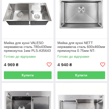
Мийка для кухні VALESO
Мийка для кухні NETT
нержавіюча сталь 780x430мм
нержавіюча сталь 600x460мм
прямокутна 1мм PLS-A35643
прямокутна 0.75мм NT-
045620
Готово до відправки
Готово до відправки
4 969
4 940
₴
₴
Купити
Купити